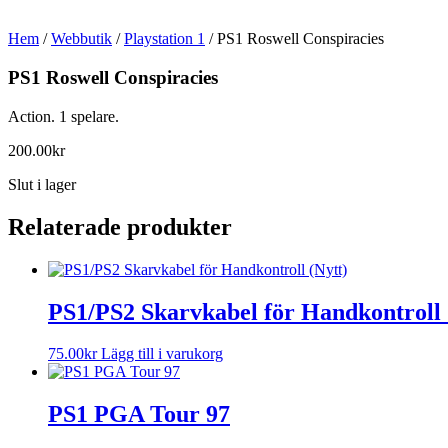
Hem
/
Webbutik
/
Playstation 1
/ PS1 Roswell Conspiracies
PS1 Roswell Conspiracies
Action. 1 spelare.
200.00
kr
Slut i lager
Relaterade produkter
PS1/PS2 Skarvkabel för Handkontroll 
75.00
kr
Lägg till i varukorg
PS1 PGA Tour 97