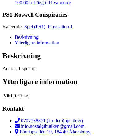
100.00
kr
Lägg till i varukorg
PS1 Roswell Conspiracies
Kategorier
Spel (PS1)
,
Playstation 1
Beskrivning
Ytterligare information
Beskrivning
Action. 1 spelare.
Ytterligare information
Vikt
0.25 kg
Kontakt
0707738871 (Under öppettider)
info.nostalgibutiken@gmail.com
Företagsallén 10, 184 40 Åkersberga