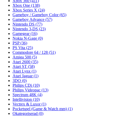
Xbox 360
(411)
Xbox One
(138)
Xbox Series X
(24)
Gameboy / Gameboy Color
(65)
Gameboy Advance
(57)
Nintendo DS
(77)
Nintendo 3-DS
(23)
Gamegear
(16)
Nokia N-Gage
(0)
PSP
(36)
PS Vita
(25)
Commodore 64 / 128
(51)
Amiga 500
(5)
Atari 2600
(35)
Atari ST
(58)
Atari Lynx
(1)
Atari Jaguar
(1)
3DO
(0)
Philips CDi
(10)
Philips Videopac
(13)
Spectrum 48K
(4)
Intellivision
(10)
Vectrex & Luxor
(1)
Pocketspel (Game & Watch mm)
(1)
Okategoriserad
(0)