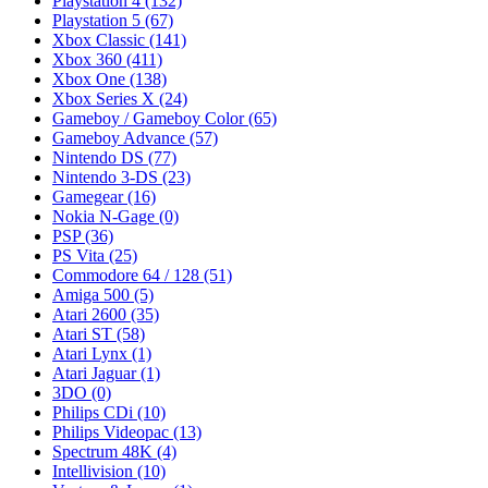
Playstation 4
(132)
Playstation 5
(67)
Xbox Classic
(141)
Xbox 360
(411)
Xbox One
(138)
Xbox Series X
(24)
Gameboy / Gameboy Color
(65)
Gameboy Advance
(57)
Nintendo DS
(77)
Nintendo 3-DS
(23)
Gamegear
(16)
Nokia N-Gage
(0)
PSP
(36)
PS Vita
(25)
Commodore 64 / 128
(51)
Amiga 500
(5)
Atari 2600
(35)
Atari ST
(58)
Atari Lynx
(1)
Atari Jaguar
(1)
3DO
(0)
Philips CDi
(10)
Philips Videopac
(13)
Spectrum 48K
(4)
Intellivision
(10)