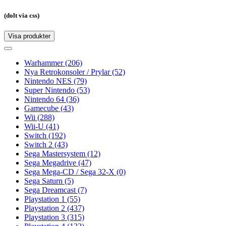
(dolt via css)
Visa produkter
Toggle
navigation
Toggle
navigation
Warhammer
(206)
Nya Retrokonsoler / Prylar
(52)
Nintendo NES
(79)
Super Nintendo
(53)
Nintendo 64
(36)
Gamecube
(43)
Wii
(288)
Wii-U
(41)
Switch
(192)
Switch 2
(43)
Sega Mastersystem
(12)
Sega Megadrive
(47)
Sega Mega-CD / Sega 32-X
(0)
Sega Saturn
(5)
Sega Dreamcast
(7)
Playstation 1
(55)
Playstation 2
(437)
Playstation 3
(315)