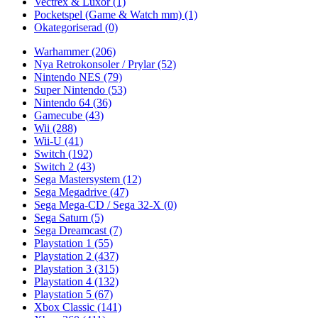
Vectrex & Luxor
(1)
Pocketspel (Game & Watch mm)
(1)
Okategoriserad
(0)
Warhammer
(206)
Nya Retrokonsoler / Prylar
(52)
Nintendo NES
(79)
Super Nintendo
(53)
Nintendo 64
(36)
Gamecube
(43)
Wii
(288)
Wii-U
(41)
Switch
(192)
Switch 2
(43)
Sega Mastersystem
(12)
Sega Megadrive
(47)
Sega Mega-CD / Sega 32-X
(0)
Sega Saturn
(5)
Sega Dreamcast
(7)
Playstation 1
(55)
Playstation 2
(437)
Playstation 3
(315)
Playstation 4
(132)
Playstation 5
(67)
Xbox Classic
(141)