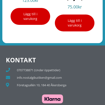
125.00
kr
75.00
kr
Lägg till i
varukorg
Lägg till i
varukorg
KONTAKT
0707738871 (Under öppettider)
info.nostalgibutiken@gmail.com
Företagsallén 10, 184 40 Åkersberga