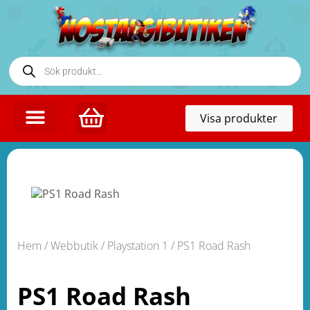
Toggl
Visa produkter
naviga
Hem
/
Webbutik
/
Playstation 1
/ PS1 Road Rash
PS1 Road Rash