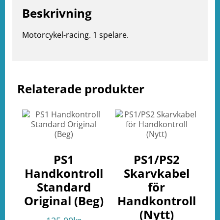
Beskrivning
Motorcykel-racing. 1 spelare.
Relaterade produkter
e
ation
PS1
PS1/PS2
Handkontroll
Skarvkabel
Standard
för
Original (Beg)
Handkontroll
(Nytt)