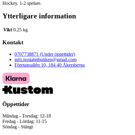
Hockey. 1-2 spelare.
Ytterligare information
Vikt
0.25 kg
Kontakt
0707738871 (Under öppettider)
info.nostalgibutiken@gmail.com
Företagsallén 10, 184 40 Åkersberga
Öppettider
Måndag - Torsdag: 12-18
Fredag - Lördag: 11-15
Söndag - Stängt