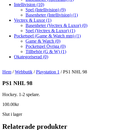
Intellivision
(10)
Spel (Intellivision)
(9)
Basenheter (Intellivision)
(1)
Vectrex & Luxor
(1)
Basenheter (Vectrex & Luxor)
(0)
Spel (Vectrex & Luxor)
(1)
Pocketspel (Game & Watch mm)
(1)
Game & Watch
(0)
Pocketspel Övriga
(0)
Tillbehör (G & W)
(1)
Okategoriserad
(0)
Hem
/
Webbutik
/
Playstation 1
/ PS1 NHL 98
PS1 NHL 98
Hockey. 1-2 spelare.
100.00
kr
Slut i lager
Relaterade produkter