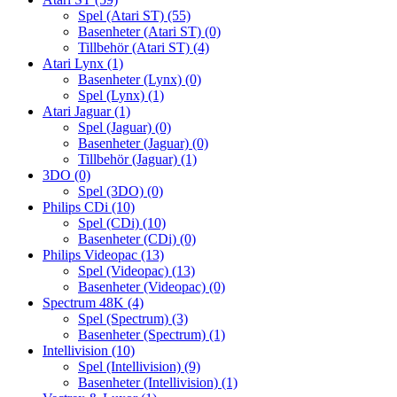
Spel (Atari ST)
(55)
Basenheter (Atari ST)
(0)
Tillbehör (Atari ST)
(4)
Atari Lynx
(1)
Basenheter (Lynx)
(0)
Spel (Lynx)
(1)
Atari Jaguar
(1)
Spel (Jaguar)
(0)
Basenheter (Jaguar)
(0)
Tillbehör (Jaguar)
(1)
3DO
(0)
Spel (3DO)
(0)
Philips CDi
(10)
Spel (CDi)
(10)
Basenheter (CDi)
(0)
Philips Videopac
(13)
Spel (Videopac)
(13)
Basenheter (Videopac)
(0)
Spectrum 48K
(4)
Spel (Spectrum)
(3)
Basenheter (Spectrum)
(1)
Intellivision
(10)
Spel (Intellivision)
(9)
Basenheter (Intellivision)
(1)