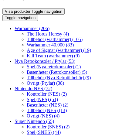
Visa produkter
Toggle navigation
Toggle navigation
Warhammer
(206)
The Horus Heresy
(4)
Tillbehör (warhammer)
(105)
Warhammer 40,000
(83)
Age of Sigmar (warhammer)
(19)
Kill Team (warhammer)
(9)
Nya Retrokonsoler / Prylar
(53)
Spel (Nya retrokonsoler)
(1)
Basenheter (Retrokonsoller)
(5)
Tillbehör (Nya Retrotillbehör)
(9)
Övrigt (Prylar)
(38)
Nintendo NES
(72)
Kontroller (NES)
(2)
Spel (NES)
(51)
Basenheter (NES)
(2)
Tillbehör (NES)
(13)
Övrigt (NES)
(4)
Super Nintendo
(55)
Kontroller (SNES)
(2)
Spel (SNES)
(44)