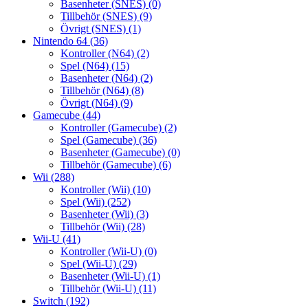
Basenheter (SNES)
(0)
Tillbehör (SNES)
(9)
Övrigt (SNES)
(1)
Nintendo 64
(36)
Kontroller (N64)
(2)
Spel (N64)
(15)
Basenheter (N64)
(2)
Tillbehör (N64)
(8)
Övrigt (N64)
(9)
Gamecube
(44)
Kontroller (Gamecube)
(2)
Spel (Gamecube)
(36)
Basenheter (Gamecube)
(0)
Tillbehör (Gamecube)
(6)
Wii
(288)
Kontroller (Wii)
(10)
Spel (Wii)
(252)
Basenheter (Wii)
(3)
Tillbehör (Wii)
(28)
Wii-U
(41)
Kontroller (Wii-U)
(0)
Spel (Wii-U)
(29)
Basenheter (Wii-U)
(1)
Tillbehör (Wii-U)
(11)
Switch
(192)