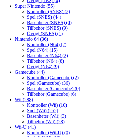
Övrigt (NES)
(4)
Super Nintendo
(55)
Kontroller (SNES)
(2)
Spel (SNES)
(44)
Basenheter (SNES)
(0)
Tillbehör (SNES)
(9)
Övrigt (SNES)
(1)
Nintendo 64
(36)
Kontroller (N64)
(2)
Spel (N64)
(15)
Basenheter (N64)
(2)
Tillbehör (N64)
(8)
Övrigt (N64)
(9)
Gamecube
(44)
Kontroller (Gamecube)
(2)
Spel (Gamecube)
(36)
Basenheter (Gamecube)
(0)
Tillbehör (Gamecube)
(6)
Wii
(288)
Kontroller (Wii)
(10)
Spel (Wii)
(252)
Basenheter (Wii)
(3)
Tillbehör (Wii)
(28)
Wii-U
(41)
Kontroller (Wii-U)
(0)