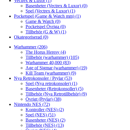
Vectrex & Luxor
(1)
Basenheter (Vectrex & Luxor)
(0)
Spel (Vectrex & Luxor)
(1)
Pocketspel (Game & Watch mm)
(1)
Game & Watch
(0)
Pocketspel Övriga
(0)
Tillbehör (G & W)
(1)
Okategoriserad
(0)
Warhammer
(206)
The Horus Heresy
(4)
Tillbehör (warhammer)
(105)
Warhammer 40,000
(83)
Age of Sigmar (warhammer)
(19)
Kill Team (warhammer)
(9)
Nya Retrokonsoler / Prylar
(53)
Spel (Nya retrokonsoler)
(1)
Basenheter (Retrokonsoller)
(5)
Tillbehör (Nya Retrotillbehör)
(9)
Övrigt (Prylar)
(38)
Nintendo NES
(72)
Kontroller (NES)
(2)
Spel (NES)
(51)
Basenheter (NES)
(2)
Tillbehör (NES)
(13)