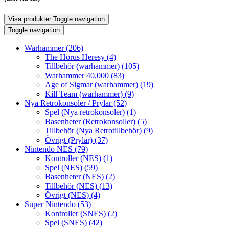
Visa produkter
Toggle navigation
Toggle navigation
Warhammer
(206)
The Horus Heresy
(4)
Tillbehör (warhammer)
(105)
Warhammer 40,000
(83)
Age of Sigmar (warhammer)
(19)
Kill Team (warhammer)
(9)
Nya Retrokonsoler / Prylar
(52)
Spel (Nya retrokonsoler)
(1)
Basenheter (Retrokonsoller)
(5)
Tillbehör (Nya Retrotillbehör)
(9)
Övrigt (Prylar)
(37)
Nintendo NES
(79)
Kontroller (NES)
(1)
Spel (NES)
(59)
Basenheter (NES)
(2)
Tillbehör (NES)
(13)
Övrigt (NES)
(4)
Super Nintendo
(53)
Kontroller (SNES)
(2)
Spel (SNES)
(42)