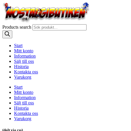
Products search
Start
Mitt konto
Information
Sälj till oss
Historia
Kontakta oss
Varukorg
Start
Mitt konto
Information
Sälj till oss
Historia
Kontakta oss
Varukorg
(dolt via css)