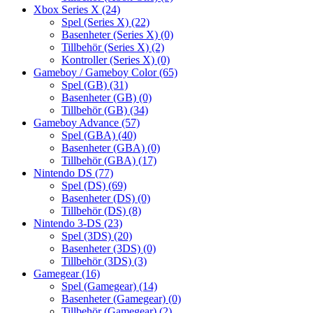
Xbox Series X
(24)
Spel (Series X)
(22)
Basenheter (Series X)
(0)
Tillbehör (Series X)
(2)
Kontroller (Series X)
(0)
Gameboy / Gameboy Color
(65)
Spel (GB)
(31)
Basenheter (GB)
(0)
Tillbehör (GB)
(34)
Gameboy Advance
(57)
Spel (GBA)
(40)
Basenheter (GBA)
(0)
Tillbehör (GBA)
(17)
Nintendo DS
(77)
Spel (DS)
(69)
Basenheter (DS)
(0)
Tillbehör (DS)
(8)
Nintendo 3-DS
(23)
Spel (3DS)
(20)
Basenheter (3DS)
(0)
Tillbehör (3DS)
(3)
Gamegear
(16)
Spel (Gamegear)
(14)
Basenheter (Gamegear)
(0)
Tillbehör (Gamegear)
(2)