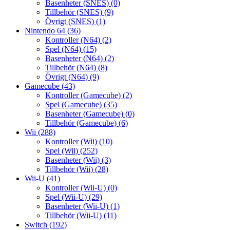
Basenheter (SNES)
(0)
Tillbehör (SNES)
(9)
Övrigt (SNES)
(1)
Nintendo 64
(36)
Kontroller (N64)
(2)
Spel (N64)
(15)
Basenheter (N64)
(2)
Tillbehör (N64)
(8)
Övrigt (N64)
(9)
Gamecube
(43)
Kontroller (Gamecube)
(2)
Spel (Gamecube)
(35)
Basenheter (Gamecube)
(0)
Tillbehör (Gamecube)
(6)
Wii
(288)
Kontroller (Wii)
(10)
Spel (Wii)
(252)
Basenheter (Wii)
(3)
Tillbehör (Wii)
(28)
Wii-U
(41)
Kontroller (Wii-U)
(0)
Spel (Wii-U)
(29)
Basenheter (Wii-U)
(1)
Tillbehör (Wii-U)
(11)
Switch
(192)