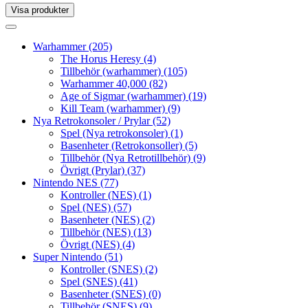
Visa produkter
Toggle
navigation
Toggle
navigation
Warhammer
(205)
The Horus Heresy
(4)
Tillbehör (warhammer)
(105)
Warhammer 40,000
(82)
Age of Sigmar (warhammer)
(19)
Kill Team (warhammer)
(9)
Nya Retrokonsoler / Prylar
(52)
Spel (Nya retrokonsoler)
(1)
Basenheter (Retrokonsoller)
(5)
Tillbehör (Nya Retrotillbehör)
(9)
Övrigt (Prylar)
(37)
Nintendo NES
(77)
Kontroller (NES)
(1)
Spel (NES)
(57)
Basenheter (NES)
(2)
Tillbehör (NES)
(13)
Övrigt (NES)
(4)
Super Nintendo
(51)
Kontroller (SNES)
(2)
Spel (SNES)
(41)
Basenheter (SNES)
(0)
Tillbehör (SNES)
(9)