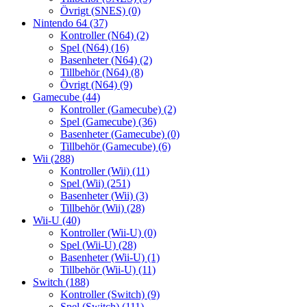
Övrigt (SNES)
(0)
Nintendo 64
(37)
Kontroller (N64)
(2)
Spel (N64)
(16)
Basenheter (N64)
(2)
Tillbehör (N64)
(8)
Övrigt (N64)
(9)
Gamecube
(44)
Kontroller (Gamecube)
(2)
Spel (Gamecube)
(36)
Basenheter (Gamecube)
(0)
Tillbehör (Gamecube)
(6)
Wii
(288)
Kontroller (Wii)
(11)
Spel (Wii)
(251)
Basenheter (Wii)
(3)
Tillbehör (Wii)
(28)
Wii-U
(40)
Kontroller (Wii-U)
(0)
Spel (Wii-U)
(28)
Basenheter (Wii-U)
(1)
Tillbehör (Wii-U)
(11)
Switch
(188)
Kontroller (Switch)
(9)
Spel (Switch)
(111)