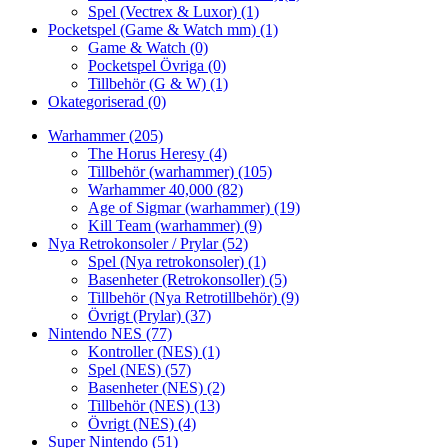
Spel (Vectrex & Luxor)
(1)
Pocketspel (Game & Watch mm)
(1)
Game & Watch
(0)
Pocketspel Övriga
(0)
Tillbehör (G & W)
(1)
Okategoriserad
(0)
Warhammer
(205)
The Horus Heresy
(4)
Tillbehör (warhammer)
(105)
Warhammer 40,000
(82)
Age of Sigmar (warhammer)
(19)
Kill Team (warhammer)
(9)
Nya Retrokonsoler / Prylar
(52)
Spel (Nya retrokonsoler)
(1)
Basenheter (Retrokonsoller)
(5)
Tillbehör (Nya Retrotillbehör)
(9)
Övrigt (Prylar)
(37)
Nintendo NES
(77)
Kontroller (NES)
(1)
Spel (NES)
(57)
Basenheter (NES)
(2)
Tillbehör (NES)
(13)
Övrigt (NES)
(4)
Super Nintendo
(51)