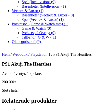
Spel (Intellivision)
(9)
Basenheter (Intellivision)
(1)
Vectrex & Luxor
(1)
Basenheter (Vectrex & Luxor)
(0)
Spel (Vectrex & Luxor)
(1)
Pocketspel (Game & Watch mm)
(1)
Game & Watch
(0)
Pocketspel Övriga
(0)
Tillbehör (G & W)
(1)
Okategoriserad
(0)
Hem
/
Webbutik
/
Playstation 1
/ PS1 Akuji The Heartless
PS1 Akuji The Heartless
Action-äventyr. 1 spelare.
200.00
kr
Slut i lager
Relaterade produkter