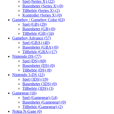
Spel (Series X)
(22)
Basenheter (Series X)
(0)
Tillbehör (Series X)
(2)
Kontroller (Series X)
(0)
Gameboy / Gameboy Color
(63)
Spel (GB)
(29)
Basenheter (GB)
(0)
Tillbehör (GB)
(34)
Gameboy Advance
(57)
Spel (GBA)
(40)
Basenheter (GBA)
(0)
Tillbehör (GBA)
(17)
Nintendo DS
(77)
Spel (DS)
(69)
Basenheter (DS)
(0)
Tillbehör (DS)
(8)
Nintendo 3-DS
(22)
Spel (3DS)
(19)
Basenheter (3DS)
(0)
Tillbehör (3DS)
(3)
Gamegear
(16)
Spel (Gamegear)
(14)
Basenheter (Gamegear)
(0)
Tillbehör (Gamegear)
(2)
Nokia N-Gage
(0)