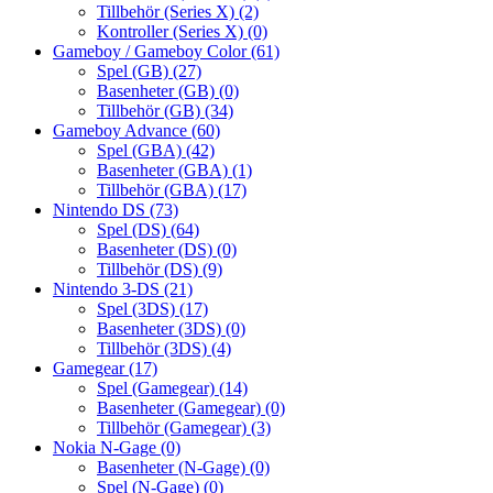
Tillbehör (Series X)
(2)
Kontroller (Series X)
(0)
Gameboy / Gameboy Color
(61)
Spel (GB)
(27)
Basenheter (GB)
(0)
Tillbehör (GB)
(34)
Gameboy Advance
(60)
Spel (GBA)
(42)
Basenheter (GBA)
(1)
Tillbehör (GBA)
(17)
Nintendo DS
(73)
Spel (DS)
(64)
Basenheter (DS)
(0)
Tillbehör (DS)
(9)
Nintendo 3-DS
(21)
Spel (3DS)
(17)
Basenheter (3DS)
(0)
Tillbehör (3DS)
(4)
Gamegear
(17)
Spel (Gamegear)
(14)
Basenheter (Gamegear)
(0)
Tillbehör (Gamegear)
(3)
Nokia N-Gage
(0)
Basenheter (N-Gage)
(0)
Spel (N-Gage)
(0)