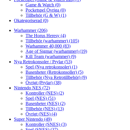
Game & Watch
(0)
Pocketspel Övriga
(0)
Tillbehör (G & W)
(1)
Okategoriserad
(0)
Warhammer
(206)
The Horus Heresy
(4)
Tillbehör (warhammer)
(105)
Warhammer 40,000
(83)
Age of Sigmar (warhammer)
(19)
Kill Team (warhammer)
(9)
Nya Retrokonsoler / Prylar
(53)
Spel (Nya retrokonsoler)
(1)
Basenheter (Retrokonsoller)
(5)
Tillbehör (Nya Retrotillbehör)
(9)
Övrigt (Prylar)
(38)
Nintendo NES
(72)
Kontroller (NES)
(2)
Spel (NES)
(51)
Basenheter (NES)
(2)
Tillbehör (NES)
(13)
Övrigt (NES)
(4)
Super Nintendo
(49)
Kontroller (SNES)
(3)
Spel (SNES)
(37)