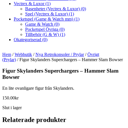
Vectrex & Luxor
(1)
Basenheter (Vectrex & Luxor)
(0)
Spel (Vectrex & Luxor)
(1)
Pocketspel (Game & Watch mm)
(1)
Game & Watch
(0)
Pocketspel Övriga
(0)
Tillbehör (G & W)
(1)
Okategoriserad
(0)
Hem
/
Webbutik
/
Nya Retrokonsoler / Prylar
/
Övrigt
(Prylar)
/ Figur Skylanders Superchargers – Hammer Slam Bowser
Figur Skylanders Superchargers – Hammer Slam
Bowser
En lite ovanligare figur från Skylanders.
150.00
kr
Slut i lager
Relaterade produkter