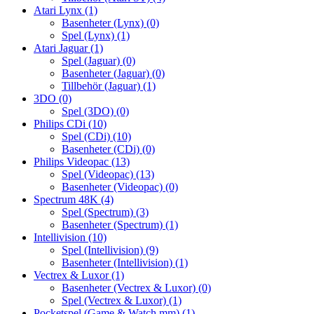
Atari Lynx
(1)
Basenheter (Lynx)
(0)
Spel (Lynx)
(1)
Atari Jaguar
(1)
Spel (Jaguar)
(0)
Basenheter (Jaguar)
(0)
Tillbehör (Jaguar)
(1)
3DO
(0)
Spel (3DO)
(0)
Philips CDi
(10)
Spel (CDi)
(10)
Basenheter (CDi)
(0)
Philips Videopac
(13)
Spel (Videopac)
(13)
Basenheter (Videopac)
(0)
Spectrum 48K
(4)
Spel (Spectrum)
(3)
Basenheter (Spectrum)
(1)
Intellivision
(10)
Spel (Intellivision)
(9)
Basenheter (Intellivision)
(1)
Vectrex & Luxor
(1)
Basenheter (Vectrex & Luxor)
(0)
Spel (Vectrex & Luxor)
(1)
Pocketspel (Game & Watch mm)
(1)