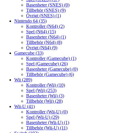
Basenheter (SNES)
(0)
Tillbehör (SNES)
(9)
Övrigt (SNES)
(1)
Nintendo 64
(35)
Kontroller (N64)
(2)
Spel (N64)
(15)
Basenheter (N64)
(1)
Tillbehör (N64)
(8)
Övrigt (N64)
(9)
Gamecube
(33)
Kontroller (Gamecube)
(1)
Spel (Gamecube)
(26)
Basenheter (Gamecube)
(0)
Tillbehör (Gamecube)
(6)
Wii
(289)
Kontroller (Wii)
(10)
Spel (Wii)
(253)
Basenheter (Wii)
(3)
Tillbehör (Wii)
(28)
Wii-U
(41)
Kontroller (Wii-U)
(0)
Spel (Wii-U)
(29)
Basenheter (Wii-U)
(1)
Tillbehör (Wii-U)
(11)