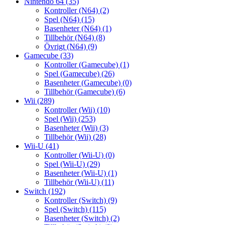
Nintendo 64
(35)
Kontroller (N64)
(2)
Spel (N64)
(15)
Basenheter (N64)
(1)
Tillbehör (N64)
(8)
Övrigt (N64)
(9)
Gamecube
(33)
Kontroller (Gamecube)
(1)
Spel (Gamecube)
(26)
Basenheter (Gamecube)
(0)
Tillbehör (Gamecube)
(6)
Wii
(289)
Kontroller (Wii)
(10)
Spel (Wii)
(253)
Basenheter (Wii)
(3)
Tillbehör (Wii)
(28)
Wii-U
(41)
Kontroller (Wii-U)
(0)
Spel (Wii-U)
(29)
Basenheter (Wii-U)
(1)
Tillbehör (Wii-U)
(11)
Switch
(192)
Kontroller (Switch)
(9)
Spel (Switch)
(115)
Basenheter (Switch)
(2)