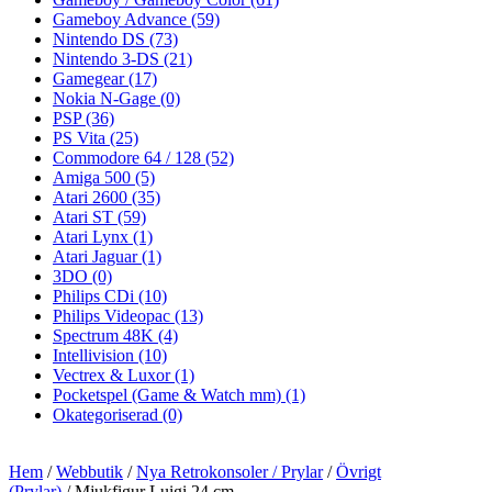
Gameboy Advance
(59)
Nintendo DS
(73)
Nintendo 3-DS
(21)
Gamegear
(17)
Nokia N-Gage
(0)
PSP
(36)
PS Vita
(25)
Commodore 64 / 128
(52)
Amiga 500
(5)
Atari 2600
(35)
Atari ST
(59)
Atari Lynx
(1)
Atari Jaguar
(1)
3DO
(0)
Philips CDi
(10)
Philips Videopac
(13)
Spectrum 48K
(4)
Intellivision
(10)
Vectrex & Luxor
(1)
Pocketspel (Game & Watch mm)
(1)
Okategoriserad
(0)
Hem
/
Webbutik
/
Nya Retrokonsoler / Prylar
/
Övrigt
(Prylar)
/ Mjukfigur Luigi 24 cm