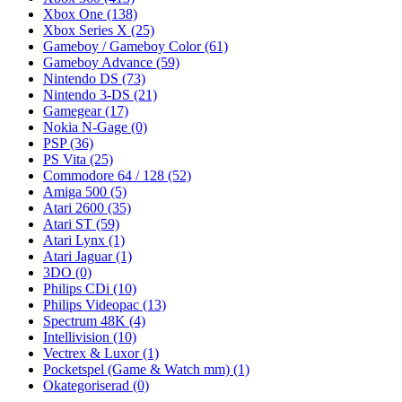
Xbox One
(138)
Xbox Series X
(25)
Gameboy / Gameboy Color
(61)
Gameboy Advance
(59)
Nintendo DS
(73)
Nintendo 3-DS
(21)
Gamegear
(17)
Nokia N-Gage
(0)
PSP
(36)
PS Vita
(25)
Commodore 64 / 128
(52)
Amiga 500
(5)
Atari 2600
(35)
Atari ST
(59)
Atari Lynx
(1)
Atari Jaguar
(1)
3DO
(0)
Philips CDi
(10)
Philips Videopac
(13)
Spectrum 48K
(4)
Intellivision
(10)
Vectrex & Luxor
(1)
Pocketspel (Game & Watch mm)
(1)
Okategoriserad
(0)