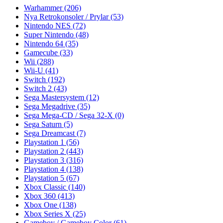
Warhammer
(206)
Nya Retrokonsoler / Prylar
(53)
Nintendo NES
(72)
Super Nintendo
(48)
Nintendo 64
(35)
Gamecube
(33)
Wii
(288)
Wii-U
(41)
Switch
(192)
Switch 2
(43)
Sega Mastersystem
(12)
Sega Megadrive
(35)
Sega Mega-CD / Sega 32-X
(0)
Sega Saturn
(5)
Sega Dreamcast
(7)
Playstation 1
(56)
Playstation 2
(443)
Playstation 3
(316)
Playstation 4
(138)
Playstation 5
(67)
Xbox Classic
(140)
Xbox 360
(413)
Xbox One
(138)
Xbox Series X
(25)
Gameboy / Gameboy Color
(61)