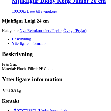
Mjukfigur Diddy Kong Junior 20 cm
100.00
kr
Lägg till i varukorg
Mjukfigur Luigi 24 cm
Kategorier
Nya Retrokonsoler / Prylar
,
Övrigt (Prylar)
Beskrivning
Ytterligare information
Beskrivning
Från 5 år.
Material: Pluch. Filled: PP Cotton.
Ytterligare information
Vikt
0.5 kg
Kontakt
0707738871 (Under öppettider)