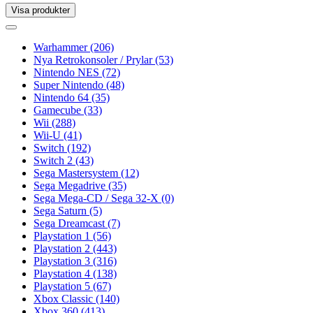
Visa produkter
Toggle
navigation
Toggle
navigation
Warhammer
(206)
Nya Retrokonsoler / Prylar
(53)
Nintendo NES
(72)
Super Nintendo
(48)
Nintendo 64
(35)
Gamecube
(33)
Wii
(288)
Wii-U
(41)
Switch
(192)
Switch 2
(43)
Sega Mastersystem
(12)
Sega Megadrive
(35)
Sega Mega-CD / Sega 32-X
(0)
Sega Saturn
(5)
Sega Dreamcast
(7)
Playstation 1
(56)
Playstation 2
(443)
Playstation 3
(316)
Playstation 4
(138)
Playstation 5
(67)
Xbox Classic
(140)
Xbox 360
(413)