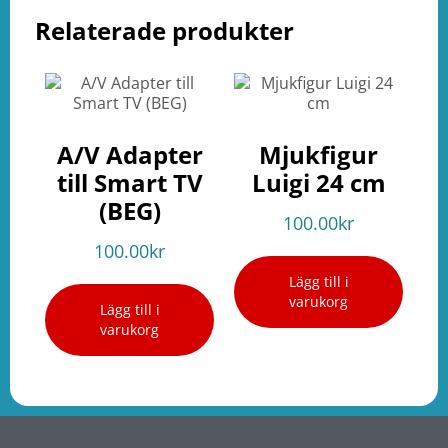
Relaterade produkter
A/V Adapter
Mjukfigur
till Smart TV
Luigi 24 cm
(BEG)
100.00
kr
100.00
kr
Lägg till i
varukorg
Lägg till i
varukorg