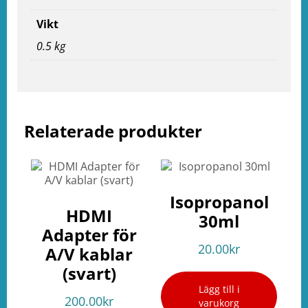
e
ation
Vikt
0.5 kg
Relaterade produkter
Isopropanol
HDMI
30ml
Adapter för
20.00
kr
A/V kablar
(svart)
Lägg till i
200.00
kr
varukorg