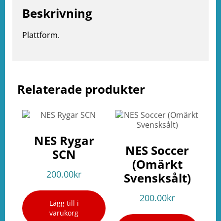
Beskrivning
Plattform.
Relaterade produkter
e
ation
NES Rygar
NES Soccer
SCN
(Omärkt
200.00
kr
Svensksålt)
200.00
kr
Lägg till i
varukorg