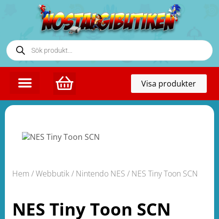
Toggl
Visa produkter
naviga
Hem
/
Webbutik
/
Nintendo NES
/ NES Tiny Toon SCN
NES Tiny Toon SCN