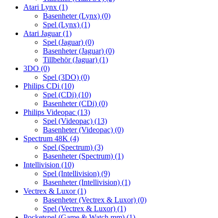
Atari Lynx
(1)
Basenheter (Lynx)
(0)
Spel (Lynx)
(1)
Atari Jaguar
(1)
Spel (Jaguar)
(0)
Basenheter (Jaguar)
(0)
Tillbehör (Jaguar)
(1)
3DO
(0)
Spel (3DO)
(0)
Philips CDi
(10)
Spel (CDi)
(10)
Basenheter (CDi)
(0)
Philips Videopac
(13)
Spel (Videopac)
(13)
Basenheter (Videopac)
(0)
Spectrum 48K
(4)
Spel (Spectrum)
(3)
Basenheter (Spectrum)
(1)
Intellivision
(10)
Spel (Intellivision)
(9)
Basenheter (Intellivision)
(1)
Vectrex & Luxor
(1)
Basenheter (Vectrex & Luxor)
(0)
Spel (Vectrex & Luxor)
(1)
Pocketspel (Game & Watch mm)
(1)