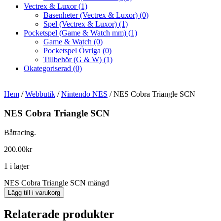
Vectrex & Luxor
(1)
Basenheter (Vectrex & Luxor)
(0)
Spel (Vectrex & Luxor)
(1)
Pocketspel (Game & Watch mm)
(1)
Game & Watch
(0)
Pocketspel Övriga
(0)
Tillbehör (G & W)
(1)
Okategoriserad
(0)
Hem
/
Webbutik
/
Nintendo NES
/ NES Cobra Triangle SCN
NES Cobra Triangle SCN
Båtracing.
200.00
kr
1 i lager
NES Cobra Triangle SCN mängd
Lägg till i varukorg
Relaterade produkter