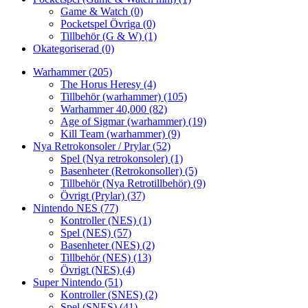
Game & Watch
(0)
Pocketspel Övriga
(0)
Tillbehör (G & W)
(1)
Okategoriserad
(0)
Warhammer
(205)
The Horus Heresy
(4)
Tillbehör (warhammer)
(105)
Warhammer 40,000
(82)
Age of Sigmar (warhammer)
(19)
Kill Team (warhammer)
(9)
Nya Retrokonsoler / Prylar
(52)
Spel (Nya retrokonsoler)
(1)
Basenheter (Retrokonsoller)
(5)
Tillbehör (Nya Retrotillbehör)
(9)
Övrigt (Prylar)
(37)
Nintendo NES
(77)
Kontroller (NES)
(1)
Spel (NES)
(57)
Basenheter (NES)
(2)
Tillbehör (NES)
(13)
Övrigt (NES)
(4)
Super Nintendo
(51)
Kontroller (SNES)
(2)
Spel (SNES)
(41)