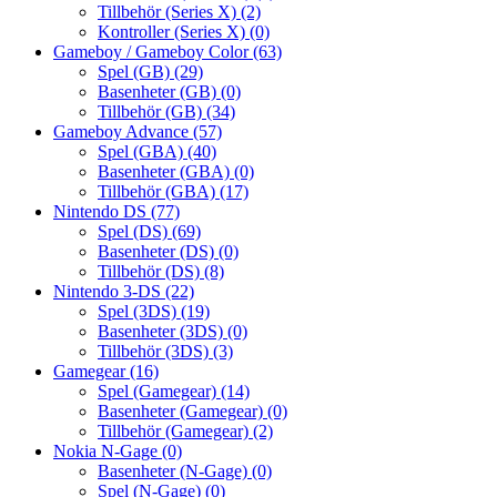
Tillbehör (Series X)
(2)
Kontroller (Series X)
(0)
Gameboy / Gameboy Color
(63)
Spel (GB)
(29)
Basenheter (GB)
(0)
Tillbehör (GB)
(34)
Gameboy Advance
(57)
Spel (GBA)
(40)
Basenheter (GBA)
(0)
Tillbehör (GBA)
(17)
Nintendo DS
(77)
Spel (DS)
(69)
Basenheter (DS)
(0)
Tillbehör (DS)
(8)
Nintendo 3-DS
(22)
Spel (3DS)
(19)
Basenheter (3DS)
(0)
Tillbehör (3DS)
(3)
Gamegear
(16)
Spel (Gamegear)
(14)
Basenheter (Gamegear)
(0)
Tillbehör (Gamegear)
(2)
Nokia N-Gage
(0)
Basenheter (N-Gage)
(0)
Spel (N-Gage)
(0)