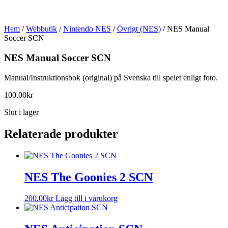
Hem
/
Webbutik
/
Nintendo NES
/
Övrigt (NES)
/ NES Manual
Soccer SCN
NES Manual Soccer SCN
Manual/Instruktionsbok (original) på Svenska till spelet enligt foto.
100.00
kr
Slut i lager
Relaterade produkter
NES The Goonies 2 SCN
200.00
kr
Lägg till i varukorg