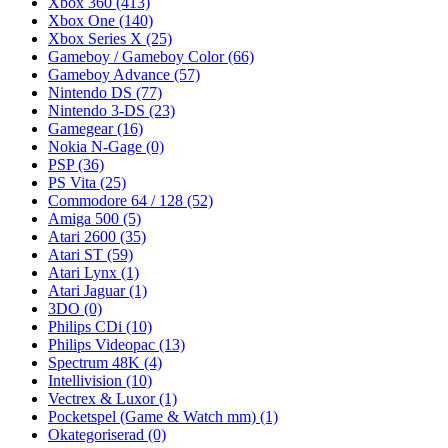
Xbox 360
(413)
Xbox One
(140)
Xbox Series X
(25)
Gameboy / Gameboy Color
(66)
Gameboy Advance
(57)
Nintendo DS
(77)
Nintendo 3-DS
(23)
Gamegear
(16)
Nokia N-Gage
(0)
PSP
(36)
PS Vita
(25)
Commodore 64 / 128
(52)
Amiga 500
(5)
Atari 2600
(35)
Atari ST
(59)
Atari Lynx
(1)
Atari Jaguar
(1)
3DO
(0)
Philips CDi
(10)
Philips Videopac
(13)
Spectrum 48K
(4)
Intellivision
(10)
Vectrex & Luxor
(1)
Pocketspel (Game & Watch mm)
(1)
Okategoriserad
(0)