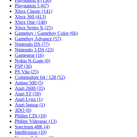
Playstation 4
(136)
Playstation 5
(67)
Xbox Classic
(141)
Xbox 360
(413)
Xbox One
(140)
Xbox Series X
(25)
Gameboy / Gameboy Color
(66)
Gameboy Advance
(57)
Nintendo DS
(77)
Nintendo 3-DS
(23)
Gamegear
(16)
Nokia N-Gage
(0)
PSP
(36)
PS Vita
(25)
Commodore 64 / 128
(52)
Amiga 500
(5)
Atari 2600
(35)
Atari ST
(59)
Atari Lynx
(1)
Atari Jaguar
(1)
3DO
(0)
Philips CDi
(10)
Philips Videopac
(13)
Spectrum 48K
(4)
Intellivision
(10)