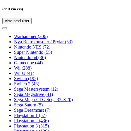
(dolt via css)
Visa produkter
Toggle
navigation
Toggle
navigation
Warhammer
(206)
Nya Retrokonsoler / Prylar
(53)
Nintendo NES
(72)
Super Nintendo
(55)
Nintendo 64
(36)
Gamecube
(44)
Wii
(288)
Wii-U
(41)
Switch
(192)
Switch 2
(43)
Sega Mastersystem
(12)
Sega Megadrive
(41)
Sega Mega-CD / Sega 32-X
(0)
Sega Saturn
(5)
Sega Dreamcast
(7)
Playstation 1
(57)
Playstation 2
(436)
Playstation 3
(315)