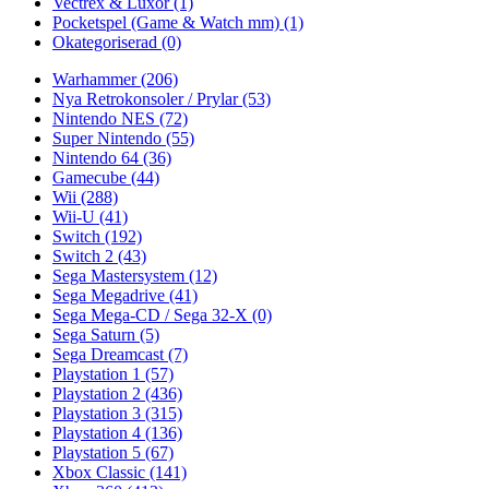
Vectrex & Luxor
(1)
Pocketspel (Game & Watch mm)
(1)
Okategoriserad
(0)
Warhammer
(206)
Nya Retrokonsoler / Prylar
(53)
Nintendo NES
(72)
Super Nintendo
(55)
Nintendo 64
(36)
Gamecube
(44)
Wii
(288)
Wii-U
(41)
Switch
(192)
Switch 2
(43)
Sega Mastersystem
(12)
Sega Megadrive
(41)
Sega Mega-CD / Sega 32-X
(0)
Sega Saturn
(5)
Sega Dreamcast
(7)
Playstation 1
(57)
Playstation 2
(436)
Playstation 3
(315)
Playstation 4
(136)
Playstation 5
(67)
Xbox Classic
(141)