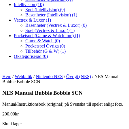
Intellivision
(10)
Spel (Intellivision)
(9)
Basenheter (Intellivision)
(1)
Vectrex & Luxor
(1)
Basenheter (Vectrex & Luxor)
(0)
Spel (Vectrex & Luxor)
(1)
Pocketspel (Game & Watch mm)
(1)
Game & Watch
(0)
Pocketspel Övriga
(0)
Tillbehör (G & W)
(1)
Okategoriserad
(0)
Hem
/
Webbutik
/
Nintendo NES
/
Övrigt (NES)
/ NES Manual
Bubble Bobble SCN
NES Manual Bubble Bobble SCN
Manual/Instruktionsbok (original) på Svenska till spelet enligt foto.
200.00
kr
Slut i lager