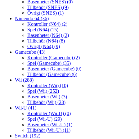
Basenheter (SNES)
(0)
Tillbehör (SNES)
(9)
Övrigt (SNES)
(1)
Nintendo 64
(36)
Kontroller (N64)
(2)
Spel (N64)
(15)
Basenheter (N64)
(2)
Tillbehör (N64)
(8)
Övrigt (N64)
(9)
Gamecube
(43)
Kontroller (Gamecube)
(2)
Spel (Gamecube)
(35)
Basenheter (Gamecube)
(0)
Tillbehör (Gamecube)
(6)
Wii
(288)
Kontroller (Wii)
(10)
Spel (Wii)
(252)
Basenheter (Wii)
(3)
Tillbehör (Wii)
(28)
Wii-U
(41)
Kontroller (Wii-U)
(0)
Spel (Wii-U)
(29)
Basenheter (Wii-U)
(1)
Tillbehör (Wii-U)
(11)
Switch
(192)