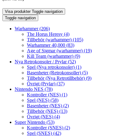
Visa produkter
Toggle navigation
Toggle navigation
Warhammer
(206)
The Horus Heresy
(4)
Tillbehör (warhammer)
(105)
Warhammer 40,000
(83)
Age of Sigmar (warhammer)
(19)
Kill Team (warhammer)
(9)
Nya Retrokonsoler / Prylar
(52)
Spel (Nya retrokonsoler)
(1)
Basenheter (Retrokonsoller)
(5)
Tillbehör (Nya Retrotillbehör)
(9)
Övrigt (Prylar)
(37)
Nintendo NES
(78)
Kontroller (NES)
(1)
Spel (NES)
(58)
Basenheter (NES)
(2)
Tillbehör (NES)
(13)
Övrigt (NES)
(4)
Super Nintendo
(53)
Kontroller (SNES)
(2)
Spel (SNES)
(42)