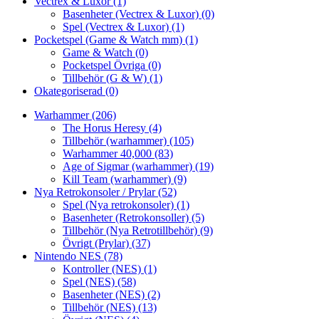
Vectrex & Luxor
(1)
Basenheter (Vectrex & Luxor)
(0)
Spel (Vectrex & Luxor)
(1)
Pocketspel (Game & Watch mm)
(1)
Game & Watch
(0)
Pocketspel Övriga
(0)
Tillbehör (G & W)
(1)
Okategoriserad
(0)
Warhammer
(206)
The Horus Heresy
(4)
Tillbehör (warhammer)
(105)
Warhammer 40,000
(83)
Age of Sigmar (warhammer)
(19)
Kill Team (warhammer)
(9)
Nya Retrokonsoler / Prylar
(52)
Spel (Nya retrokonsoler)
(1)
Basenheter (Retrokonsoller)
(5)
Tillbehör (Nya Retrotillbehör)
(9)
Övrigt (Prylar)
(37)
Nintendo NES
(78)
Kontroller (NES)
(1)
Spel (NES)
(58)
Basenheter (NES)
(2)
Tillbehör (NES)
(13)