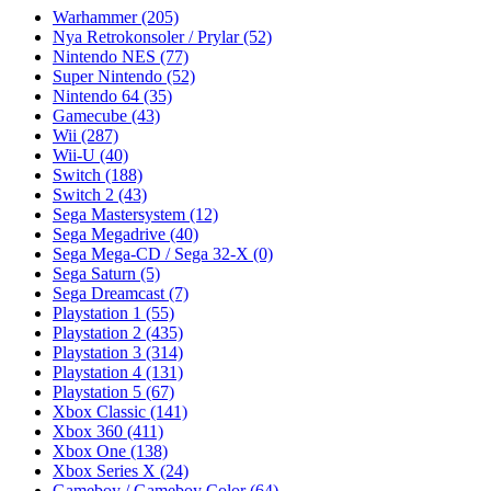
Warhammer
(205)
Nya Retrokonsoler / Prylar
(52)
Nintendo NES
(77)
Super Nintendo
(52)
Nintendo 64
(35)
Gamecube
(43)
Wii
(287)
Wii-U
(40)
Switch
(188)
Switch 2
(43)
Sega Mastersystem
(12)
Sega Megadrive
(40)
Sega Mega-CD / Sega 32-X
(0)
Sega Saturn
(5)
Sega Dreamcast
(7)
Playstation 1
(55)
Playstation 2
(435)
Playstation 3
(314)
Playstation 4
(131)
Playstation 5
(67)
Xbox Classic
(141)
Xbox 360
(411)
Xbox One
(138)
Xbox Series X
(24)
Gameboy / Gameboy Color
(64)