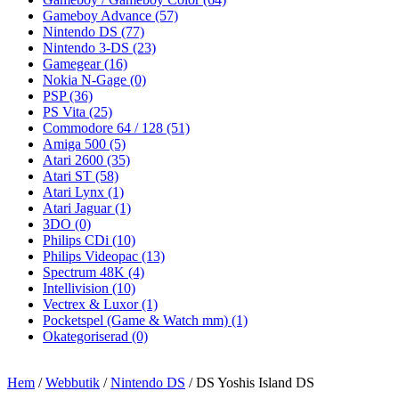
Gameboy Advance
(57)
Nintendo DS
(77)
Nintendo 3-DS
(23)
Gamegear
(16)
Nokia N-Gage
(0)
PSP
(36)
PS Vita
(25)
Commodore 64 / 128
(51)
Amiga 500
(5)
Atari 2600
(35)
Atari ST
(58)
Atari Lynx
(1)
Atari Jaguar
(1)
3DO
(0)
Philips CDi
(10)
Philips Videopac
(13)
Spectrum 48K
(4)
Intellivision
(10)
Vectrex & Luxor
(1)
Pocketspel (Game & Watch mm)
(1)
Okategoriserad
(0)
Hem
/
Webbutik
/
Nintendo DS
/ DS Yoshis Island DS