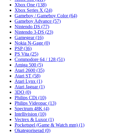
Xbox One
(138)
Xbox Series X
(24)
Gameboy / Gameboy Color
(64)
Gameboy Advance
(57)
Nintendo DS
(77)
Nintendo 3-DS
(23)
Gamegear
(16)
Nokia N-Gage
(0)
PSP
(36)
PS Vita
(25)
Commodore 64 / 128
(51)
Amiga 500
(5)
Atari 2600
(35)
Atari ST
(58)
Atari Lynx
(1)
Atari Jaguar
(1)
3DO
(0)
Philips CDi
(10)
Philips Videopac
(13)
Spectrum 48K
(4)
Intellivision
(10)
Vectrex & Luxor
(1)
Pocketspel (Game & Watch mm)
(1)
Okategoriserad
(0)