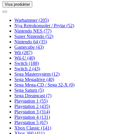
Visa produkter
Toggle
navigation
Toggle
navigation
Warhammer
(205)
Nya Retrokonsoler / Prylar
(52)
Nintendo NES
(77)
Super Nintendo
(52)
Nintendo 64
(35)
Gamecube
(43)
Wii
(287)
Wii-U
(40)
Switch
(188)
Switch 2
(43)
Sega Mastersystem
(12)
Sega Megadrive
(40)
Sega Mega-CD / Sega 32-X
(0)
Sega Saturn
(5)
Sega Dreamcast
(7)
Playstation 1
(55)
Playstation 2
(435)
Playstation 3
(314)
Playstation 4
(131)
Playstation 5
(67)
Xbox Classic
(141)
Xbox 360
(411)