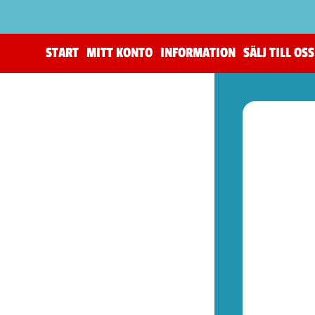
START
MITT KONTO
INFORMATION
SÄLJ TILL OSS
(205)
The Horus Heresy
(4)
Tillbehör (warhammer)
(105)
Warhammer 40,000
(82)
Age of Sigmar (warhammer)
(19)
Kill Team (warhammer)
(9)
(52)
Spel (Nya retrokonsoler)
(1)
Basenheter (Retrokonsoller)
(5)
Tillbehör (Nya Retrotillbehör)
(9)
Övrigt (Prylar)
(37)
(77)
Kontroller (NES)
(1)
Spel (NES)
(57)
Basenheter (NES)
(2)
Tillbehör (NES)
(13)