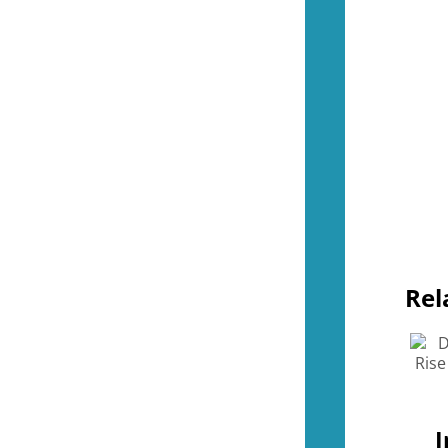
Övrigt (NES)
(4)
(51)
Kontroller (SNES)
(2)
Spel (SNES)
(41)
Basenheter (SNES)
(0)
Tillbehör (SNES)
(9)
Övrigt (SNES)
(0)
(37)
Kontroller (N64)
(2)
Spel (N64)
(16)
Basenheter (N64)
(2)
Tillbehör (N64)
(8)
Övrigt (N64)
(9)
(44)
Kontroller (Gamecube)
(2)
Rel
Spel (Gamecube)
(36)
Basenheter (Gamecube)
(0)
Tillbehör (Gamecube)
(6)
(288)
Kontroller (Wii)
(11)
Spel (Wii)
(251)
Basenheter (Wii)
(3)
I
Tillbehör (Wii)
(28)