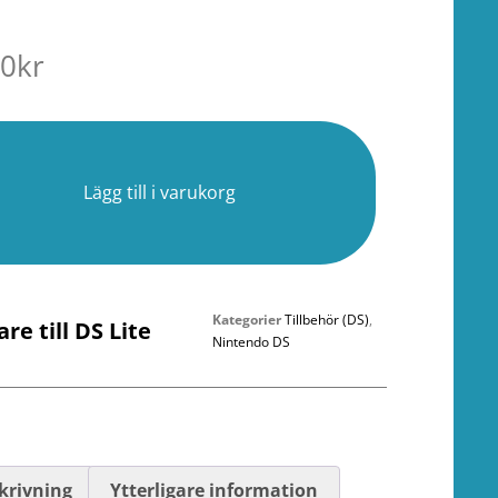
00
kr
er
Lägg till i varukorg
Kategorier
Tillbehör (DS)
,
re till DS Lite
Nintendo DS
krivning
Ytterligare information