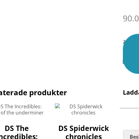
90.
27 i lag
aterade produkter
Ladda
DS The
DS Spiderwick
ncredibles:
chronicles
Bes