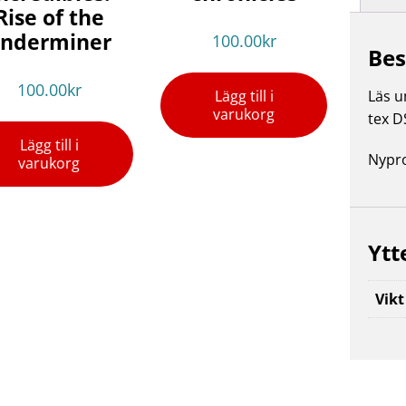
Rise of the
nderminer
100.00
kr
Bes
100.00
kr
Lägg till i
Läs un
varukorg
tex D
Lägg till i
Nypro
varukorg
Ytt
Vikt