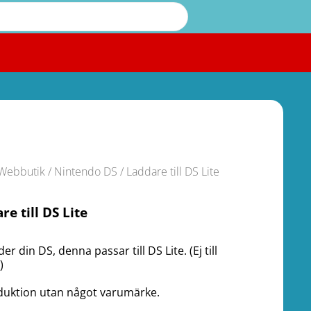
Webbutik
/
Nintendo DS
/ Laddare till DS Lite
re till DS Lite
er din DS, denna passar till DS Lite. (Ej till
)
uktion utan något varumärke.