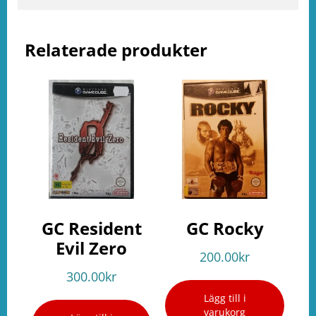
ation
Relaterade produkter
GC Resident
GC Rocky
Evil Zero
200.00
kr
300.00
kr
Lägg till i
varukorg