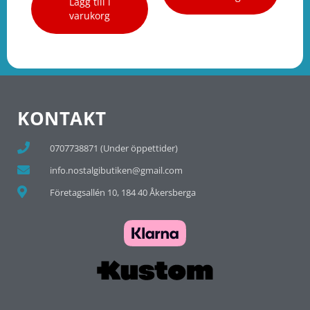
Lägg till i
varukorg
KONTAKT
0707738871 (Under öppettider)
info.nostalgibutiken@gmail.com
Företagsallén 10, 184 40 Åkersberga