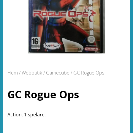
Hem
/
Webbutik
/
Gamecube
/ GC Rogue Ops
GC Rogue Ops
Action. 1 spelare.