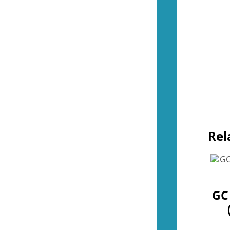
Tillbehör (NES)
(13)
Övrigt (NES)
(4)
(51)
Kontroller (SNES)
(2)
Spel (SNES)
(41)
Basenheter (SNES)
(0)
Tillbehör (SNES)
(9)
Övrigt (SNES)
(0)
(37)
Kontroller (N64)
(2)
Spel (N64)
(16)
Basenheter (N64)
(2)
Rel
Tillbehör (N64)
(8)
Övrigt (N64)
(9)
(45)
Kontroller (Gamecube)
(2)
Spel (Gamecube)
(37)
GC
Basenheter (Gamecube)
(0)
Tillbehör (Gamecube)
(6)
(288)