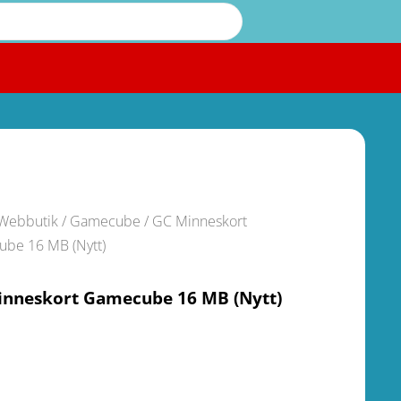
Webbutik
/
Gamecube
/ GC Minneskort
be 16 MB (Nytt)
inneskort Gamecube 16 MB (Nytt)