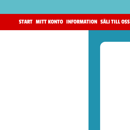
START
MITT KONTO
INFORMATION
SÄLJ TILL OSS
(205)
The Horus Heresy
(4)
Tillbehör (warhammer)
(105)
Warhammer 40,000
(82)
Age of Sigmar (warhammer)
(19)
Kill Team (warhammer)
(9)
(52)
Spel (Nya retrokonsoler)
(1)
Basenheter (Retrokonsoller)
(5)
Tillbehör (Nya Retrotillbehör)
(9)
Övrigt (Prylar)
(37)
(77)
Kontroller (NES)
(1)
Spel (NES)
(57)
Basenheter (NES)
(2)