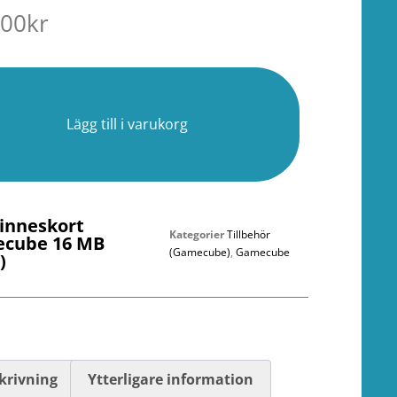
.00
kr
er
Lägg till i varukorg
inneskort
Kategorier
Tillbehör
cube 16 MB
(Gamecube)
,
Gamecube
)
krivning
Ytterligare information