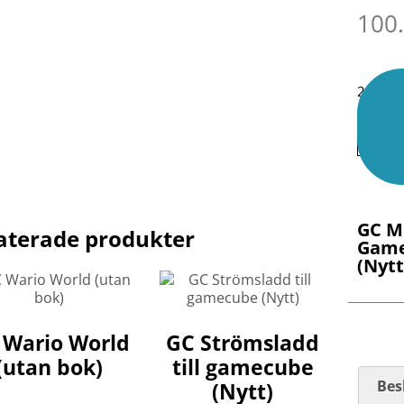
100
22 i lag
GC M
aterade produkter
Game
(Nytt
 Wario World
GC Strömsladd
(utan bok)
till gamecube
Bes
(Nytt)