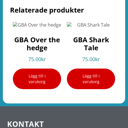
Relaterade produkter
GBA Over the
GBA Shark
hedge
Tale
75.00
kr
75.00
kr
Lägg till i
Lägg till i
varukorg
varukorg
KONTAKT