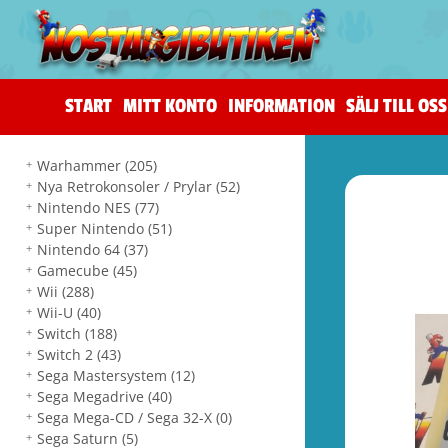
START
MITT KONTO
INFORMATION
SÄLJ TILL OSS
Warhammer
(205)
Nya Retrokonsoler / Prylar
(52)
Nintendo NES
(77)
Super Nintendo
(51)
Nintendo 64
(37)
Gamecube
(45)
Wii
(288)
Wii-U
(40)
Switch
(188)
Switch 2
(43)
Sega Mastersystem
(12)
Sega Megadrive
(40)
Sega Mega-CD / Sega 32-X
(0)
Sega Saturn
(5)