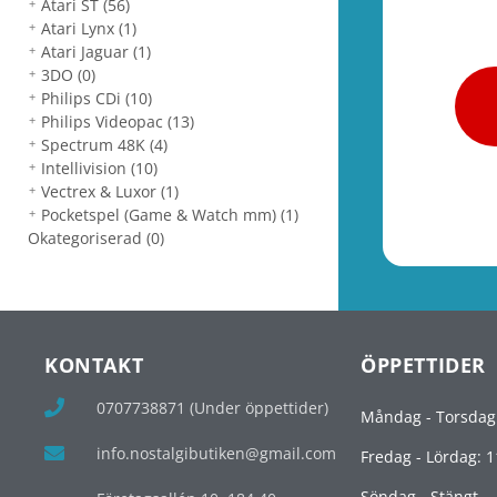
Atari ST
(56)
Atari Lynx
(1)
Atari Jaguar
(1)
3DO
(0)
Philips CDi
(10)
Philips Videopac
(13)
Spectrum 48K
(4)
Intellivision
(10)
Vectrex & Luxor
(1)
Pocketspel (Game & Watch mm)
(1)
Okategoriserad
(0)
KONTAKT
ÖPPETTIDER
0707738871 (Under öppettider)
Måndag - Torsdag
info.nostalgibutiken@gmail.com
Fredag - Lördag: 1
Söndag - Stängt