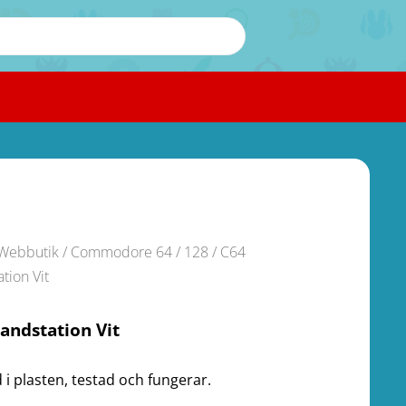
Webbutik
/
Commodore 64 / 128
/ C64
tion Vit
andstation Vit
 i plasten, testad och fungerar.