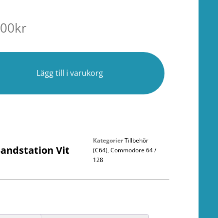
.00
kr
r
Lägg till i varukorg
Kategorier
Tillbehör
andstation Vit
(C64)
,
Commodore 64 /
128