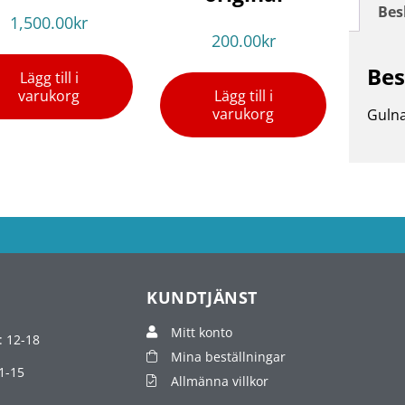
Bes
1,500.00
kr
200.00
kr
Bes
Lägg till i
varukorg
Lägg till i
varukorg
Gulna
KUNDTJÄNST
Mitt konto
: 12-18
Mina beställningar
1-15
Allmänna villkor