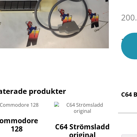
200
1 i lage
aterade produkter
C64 B
ommodore
C64 Strömsladd
128
original