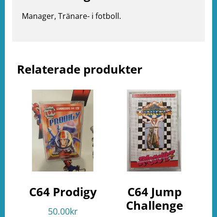
e
Manager, Tränare- i fotboll.
ation
Relaterade produkter
C64 Prodigy
C64 Jump
Challenge
50.00
kr