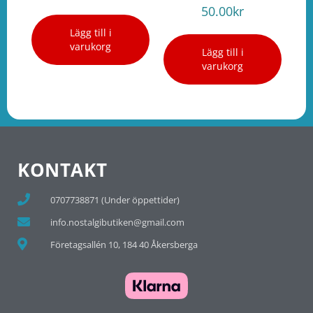
50.00
kr
Lägg till i
varukorg
Lägg till i
varukorg
KONTAKT
0707738871 (Under öppettider)
info.nostalgibutiken@gmail.com
Företagsallén 10, 184 40 Åkersberga