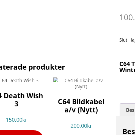
100
Slut i l
C64 
aterade produkter
Winte
4 Death Wish
C64 Bildkabel
3
a/v (Nytt)
Bes
150.00
kr
200.00
kr
Bes