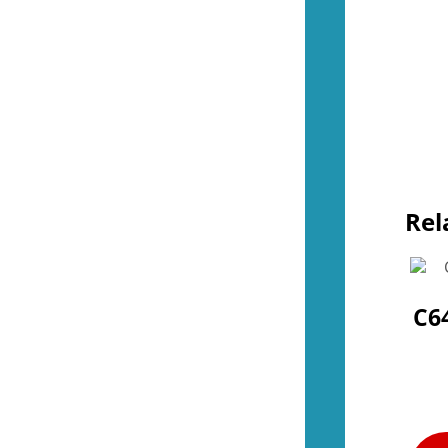
Tillbehör (NES)
(13)
Övrigt (NES)
(4)
(48)
Kontroller (SNES)
(2)
Spel (SNES)
(37)
Basenheter (SNES)
(0)
Tillbehör (SNES)
(9)
Övrigt (SNES)
(1)
(35)
Kontroller (N64)
(2)
Rel
Spel (N64)
(15)
Basenheter (N64)
(1)
Tillbehör (N64)
(8)
Övrigt (N64)
(9)
(33)
C6
Kontroller (Gamecube)
(1)
Spel (Gamecube)
(26)
Basenheter (Gamecube)
(0)
Tillbehör (Gamecube)
(6)
(288)
Kontroller (Wii)
(10)
Spel (Wii)
(252)