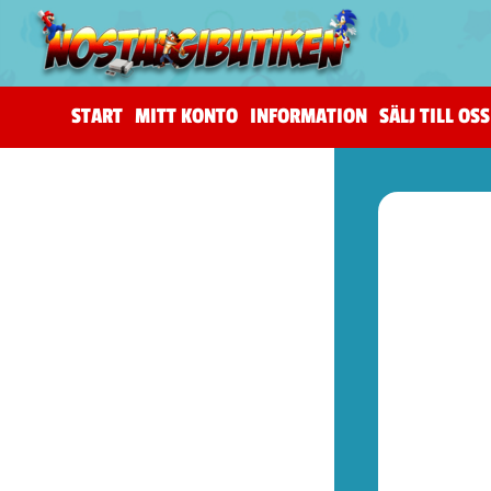
START
MITT KONTO
INFORMATION
SÄLJ TILL OSS
(206)
The Horus Heresy
(4)
Tillbehör (warhammer)
(105)
Warhammer 40,000
(83)
Age of Sigmar (warhammer)
(19)
Kill Team (warhammer)
(9)
(53)
Spel (Nya retrokonsoler)
(1)
Basenheter (Retrokonsoller)
(5)
Tillbehör (Nya Retrotillbehör)
(9)
Övrigt (Prylar)
(38)
(72)
Kontroller (NES)
(2)
Spel (NES)
(51)
Basenheter (NES)
(2)