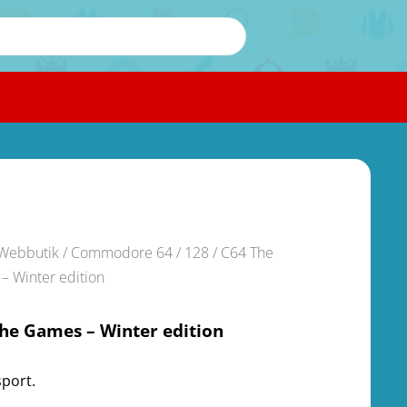
Webbutik
/
Commodore 64 / 128
/ C64 The
– Winter edition
he Games – Winter edition
sport.