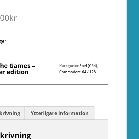
.00
kr
ager
The Games –
Kategorier
Spel (C64)
,
r edition
Commodore 64 / 128
krivning
Ytterligare information
krivning