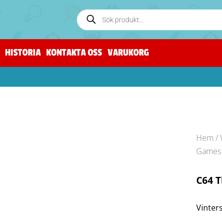
HISTORIA
KONTAKTA OSS
VARUKORG
Hem
/
Games 
C64 T
Vinter