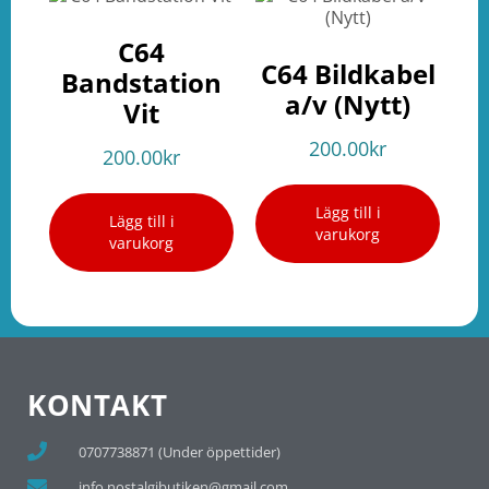
C64
C64 Bildkabel
Bandstation
a/v (Nytt)
Vit
200.00
kr
200.00
kr
Lägg till i
Lägg till i
varukorg
varukorg
KONTAKT
0707738871 (Under öppettider)
info.nostalgibutiken@gmail.com