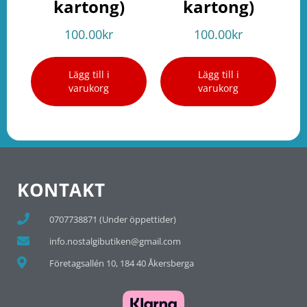
kartong)
kartong)
100.00
kr
100.00
kr
Lägg till i
Lägg till i
varukorg
varukorg
KONTAKT
0707738871 (Under öppettider)
info.nostalgibutiken@gmail.com
Företagsallén 10, 184 40 Åkersberga