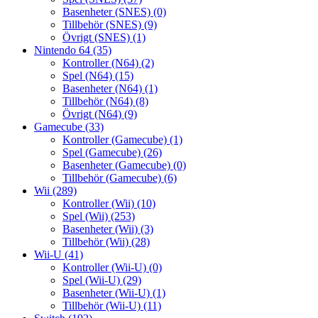
Basenheter (SNES)
(0)
Tillbehör (SNES)
(9)
Övrigt (SNES)
(1)
Nintendo 64
(35)
Kontroller (N64)
(2)
Spel (N64)
(15)
Basenheter (N64)
(1)
Tillbehör (N64)
(8)
Övrigt (N64)
(9)
Gamecube
(33)
Kontroller (Gamecube)
(1)
Spel (Gamecube)
(26)
Basenheter (Gamecube)
(0)
Tillbehör (Gamecube)
(6)
Wii
(289)
Kontroller (Wii)
(10)
Spel (Wii)
(253)
Basenheter (Wii)
(3)
Tillbehör (Wii)
(28)
Wii-U
(41)
Kontroller (Wii-U)
(0)
Spel (Wii-U)
(29)
Basenheter (Wii-U)
(1)
Tillbehör (Wii-U)
(11)