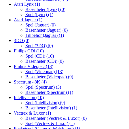
Atari Lynx
(1)
Basenheter (Lynx)
(0)
Spel (Lynx)
(1)
Atari Jaguar
(1)
Spel (Jaguar)
(0)
Basenheter (Jaguar)
(0)
Tillbehör (Jaguar)
(1)
3DO
(0)
Spel (3DO)
(0)
Philips CDi
(10)
Spel (CDi)
(10)
Basenheter (CDi)
(0)
Philips Videopac
(13)
Spel (Videopac)
(13)
Basenheter (Videopac)
(0)
Spectrum 48K
(4)
Spel (Spectrum)
(3)
Basenheter (Spectrum)
(1)
Intellivision
(10)
Spel (Intellivision)
(9)
Basenheter (Intellivision)
(1)
Vectrex & Luxor
(1)
Basenheter (Vectrex & Luxor)
(0)
Spel (Vectrex & Luxor)
(1)
Pocketspel (Game & Watch mm)
(1)