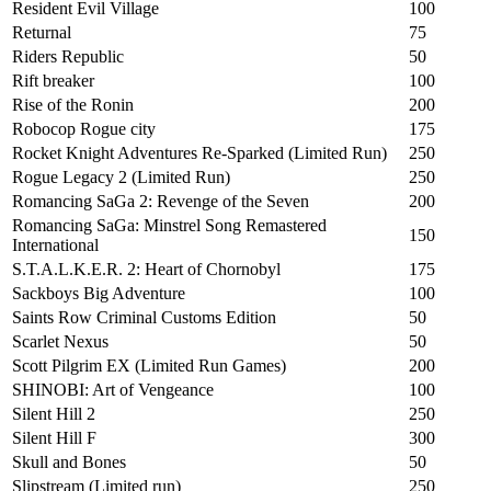
Resident Evil Village
100
Returnal
75
Riders Republic
50
Rift breaker
100
Rise of the Ronin
200
Robocop Rogue city
175
Rocket Knight Adventures Re-Sparked (Limited Run)
250
Rogue Legacy 2 (Limited Run)
250
Romancing SaGa 2: Revenge of the Seven
200
Romancing SaGa: Minstrel Song Remastered
150
International
S.T.A.L.K.E.R. 2: Heart of Chornobyl
175
Sackboys Big Adventure
100
Saints Row Criminal Customs Edition
50
Scarlet Nexus
50
Scott Pilgrim EX (Limited Run Games)
200
SHINOBI: Art of Vengeance
100
Silent Hill 2
250
Silent Hill F
300
Skull and Bones
50
Slipstream (Limited run)
250