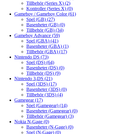
Tillbehör (Series X)
(2)
Kontroller (Series X)
(0)
Gameboy / Gameboy Color
(61)
Spel (GB)
(27)
Basenheter (GB)
(0)
Tillbehör (GB)
(34)
Gameboy Advance
(59)
Spel (GBA)
(41)
Basenheter (GBA)
(1)
Tillbehör (GBA)
(17)
Nintendo DS
(73)
Spel (DS)
(64)
Basenheter (DS)
(0)
Tillbehör (DS)
(9)
Nintendo 3-DS
(21)
Spel (3DS)
(17)
Basenheter (3DS)
(0)
Tillbehör (3DS)
(4)
Gamegear
(17)
Spel (Gamegear)
(14)
Basenheter (Gamegear)
(0)
Tillbehör (Gamegear)
(3)
Nokia N-Gage
(0)
Basenheter (N-Gage)
(0)
Spel (N-Gage)
(0)