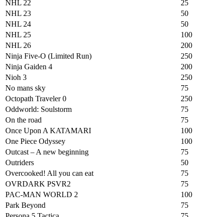
NHL 22
25
NHL 23
50
NHL 24
50
NHL 25
100
NHL 26
200
Ninja Five-O (Limited Run)
250
Ninja Gaiden 4
200
Nioh 3
250
No mans sky
75
Octopath Traveler 0
250
Oddworld: Soulstorm
75
On the road
75
Once Upon A KATAMARI
100
One Piece Odyssey
100
Outcast – A new beginning
75
Outriders
50
Overcooked! All you can eat
75
OVRDARK PSVR2
75
PAC-MAN WORLD 2
100
Park Beyond
75
Persona 5 Tactica
75