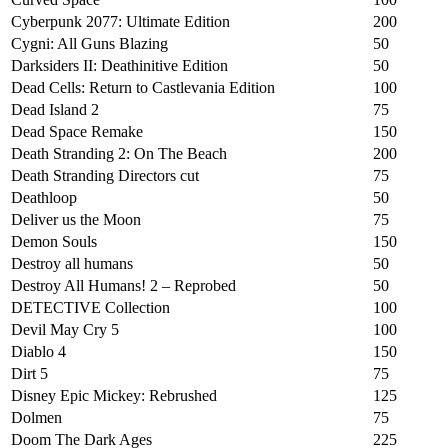
Cyberpunk 2077: Ultimate Edition
200
Cygni: All Guns Blazing
50
Darksiders II: Deathinitive Edition
50
Dead Cells: Return to Castlevania Edition
100
Dead Island 2
75
Dead Space Remake
150
Death Stranding 2: On The Beach
200
Death Stranding Directors cut
75
Deathloop
50
Deliver us the Moon
75
Demon Souls
150
Destroy all humans
50
Destroy All Humans! 2 – Reprobed
50
DETECTIVE Collection
100
Devil May Cry 5
100
Diablo 4
150
Dirt 5
75
Disney Epic Mickey: Rebrushed
125
Dolmen
75
Doom The Dark Ages
225