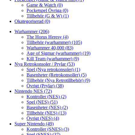
Game & Watch
(0)
Pocketspel Övriga
(0)
Tillbehör (G & W)
(1)
Okategoriserad
(0)
Warhammer
(206)
The Horus Heresy
(4)
Tillbehör (warhammer)
(105)
Warhammer 40,000
(83)
Age of Sigmar (warhammer)
(19)
Kill Team (warhammer)
(9)
Nya Retrokonsoler / Prylar
(53)
Spel (Nya retrokonsoler)
(1)
Basenheter (Retrokonsoller)
(5)
Tillbehör (Nya Retrotillbehör)
(9)
Övrigt (Prylar)
(38)
Nintendo NES
(72)
Kontroller (NES)
(2)
Spel (NES)
(51)
Basenheter (NES)
(2)
Tillbehör (NES)
(13)
Övrigt (NES)
(4)
Super Nintendo
(49)
Kontroller (SNES)
(3)
Spel (SNES)
(37)