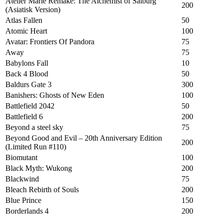
Atelier Marie Remake: The Alchemist of Salburg
200
(Asiatisk Version)
Atlas Fallen
50
Atomic Heart
100
Avatar: Frontiers Of Pandora
75
Away
75
Babylons Fall
10
Back 4 Blood
50
Baldurs Gate 3
300
Banishers: Ghosts of New Eden
100
Battlefield 2042
50
Battlefield 6
200
Beyond a steel sky
75
Beyond Good and Evil – 20th Anniversary Edition
200
(Limited Run #110)
Biomutant
100
Black Myth: Wukong
200
Blackwind
75
Bleach Rebirth of Souls
200
Blue Prince
150
Borderlands 4
200