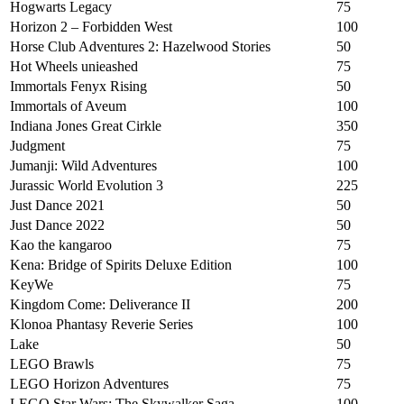
Hogwarts Legacy
75
Horizon 2 – Forbidden West
100
Horse Club Adventures 2: Hazelwood Stories
50
Hot Wheels unieashed
75
Immortals Fenyx Rising
50
Immortals of Aveum
100
Indiana Jones Great Cirkle
350
Judgment
75
Jumanji: Wild Adventures
100
Jurassic World Evolution 3
225
Just Dance 2021
50
Just Dance 2022
50
Kao the kangaroo
75
Kena: Bridge of Spirits Deluxe Edition
100
KeyWe
75
Kingdom Come: Deliverance II
200
Klonoa Phantasy Reverie Series
100
Lake
50
LEGO Brawls
75
LEGO Horizon Adventures
75
LEGO Star Wars: The Skywalker Saga
100