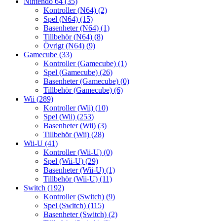
Nintendo 64
(35)
Kontroller (N64)
(2)
Spel (N64)
(15)
Basenheter (N64)
(1)
Tillbehör (N64)
(8)
Övrigt (N64)
(9)
Gamecube
(33)
Kontroller (Gamecube)
(1)
Spel (Gamecube)
(26)
Basenheter (Gamecube)
(0)
Tillbehör (Gamecube)
(6)
Wii
(289)
Kontroller (Wii)
(10)
Spel (Wii)
(253)
Basenheter (Wii)
(3)
Tillbehör (Wii)
(28)
Wii-U
(41)
Kontroller (Wii-U)
(0)
Spel (Wii-U)
(29)
Basenheter (Wii-U)
(1)
Tillbehör (Wii-U)
(11)
Switch
(192)
Kontroller (Switch)
(9)
Spel (Switch)
(115)
Basenheter (Switch)
(2)