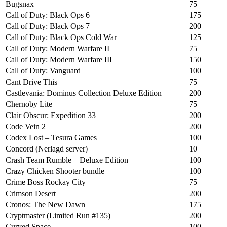
Bugsnax
75
Call of Duty: Black Ops 6
175
Call of Duty: Black Ops 7
200
Call of Duty: Black Ops Cold War
125
Call of Duty: Modern Warfare II
75
Call of Duty: Modern Warfare III
150
Call of Duty: Vanguard
100
Cant Drive This
75
Castlevania: Dominus Collection Deluxe Edition
200
Chernoby Lite
75
Clair Obscur: Expedition 33
200
Code Vein 2
200
Codex Lost – Tesura Games
100
Concord (Nerlagd server)
10
Crash Team Rumble – Deluxe Edition
100
Crazy Chicken Shooter bundle
100
Crime Boss Rockay City
75
Crimson Desert
200
Cronos: The New Dawn
175
Cryptmaster (Limited Run #135)
200
Curved Space
100