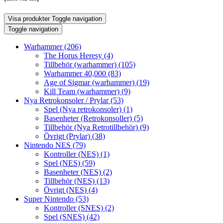
Visa produkter
Toggle navigation
Toggle navigation
Warhammer
(206)
The Horus Heresy
(4)
Tillbehör (warhammer)
(105)
Warhammer 40,000
(83)
Age of Sigmar (warhammer)
(19)
Kill Team (warhammer)
(9)
Nya Retrokonsoler / Prylar
(53)
Spel (Nya retrokonsoler)
(1)
Basenheter (Retrokonsoller)
(5)
Tillbehör (Nya Retrotillbehör)
(9)
Övrigt (Prylar)
(38)
Nintendo NES
(79)
Kontroller (NES)
(1)
Spel (NES)
(59)
Basenheter (NES)
(2)
Tillbehör (NES)
(13)
Övrigt (NES)
(4)
Super Nintendo
(53)
Kontroller (SNES)
(2)
Spel (SNES)
(42)