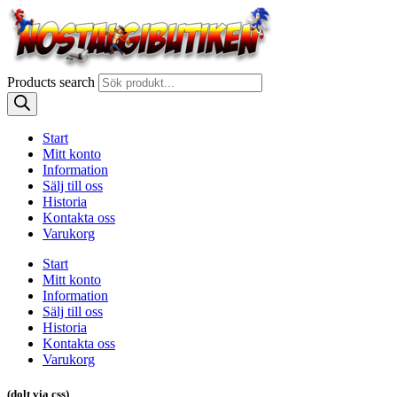
Products search
Start
Mitt konto
Information
Sälj till oss
Historia
Kontakta oss
Varukorg
Start
Mitt konto
Information
Sälj till oss
Historia
Kontakta oss
Varukorg
(dolt via css)