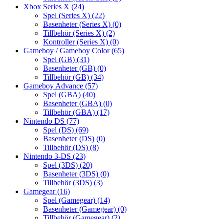
Xbox Series X
(24)
Spel (Series X)
(22)
Basenheter (Series X)
(0)
Tillbehör (Series X)
(2)
Kontroller (Series X)
(0)
Gameboy / Gameboy Color
(65)
Spel (GB)
(31)
Basenheter (GB)
(0)
Tillbehör (GB)
(34)
Gameboy Advance
(57)
Spel (GBA)
(40)
Basenheter (GBA)
(0)
Tillbehör (GBA)
(17)
Nintendo DS
(77)
Spel (DS)
(69)
Basenheter (DS)
(0)
Tillbehör (DS)
(8)
Nintendo 3-DS
(23)
Spel (3DS)
(20)
Basenheter (3DS)
(0)
Tillbehör (3DS)
(3)
Gamegear
(16)
Spel (Gamegear)
(14)
Basenheter (Gamegear)
(0)
Tillbehör (Gamegear)
(2)