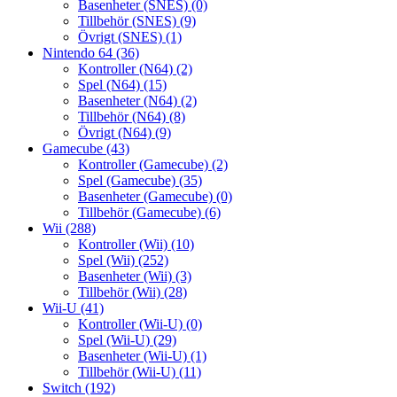
Basenheter (SNES)
(0)
Tillbehör (SNES)
(9)
Övrigt (SNES)
(1)
Nintendo 64
(36)
Kontroller (N64)
(2)
Spel (N64)
(15)
Basenheter (N64)
(2)
Tillbehör (N64)
(8)
Övrigt (N64)
(9)
Gamecube
(43)
Kontroller (Gamecube)
(2)
Spel (Gamecube)
(35)
Basenheter (Gamecube)
(0)
Tillbehör (Gamecube)
(6)
Wii
(288)
Kontroller (Wii)
(10)
Spel (Wii)
(252)
Basenheter (Wii)
(3)
Tillbehör (Wii)
(28)
Wii-U
(41)
Kontroller (Wii-U)
(0)
Spel (Wii-U)
(29)
Basenheter (Wii-U)
(1)
Tillbehör (Wii-U)
(11)
Switch
(192)