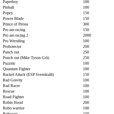
Paperboy
100
Pinball
100
Popey
150
Power Blade
150
Prince of Persia
300
Pro am racing
150
Pro am racing 2
2000
Pro Wrestling
100
Probotector
200
Punch out
250
Punch out (Mike Tyson Grå)
250
Puzznic
100
Quantum Fighter
100
Racket Attack (ESP Svensksålt)
150
Rad Gravity
100
Rad Racer
100
Rescue
100
Road Fighter
100
Robin Hood
200
Robo warrior
100
Robocop
150