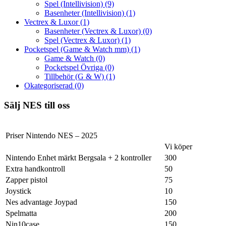
Spel (Intellivision)
(9)
Basenheter (Intellivision)
(1)
Vectrex & Luxor
(1)
Basenheter (Vectrex & Luxor)
(0)
Spel (Vectrex & Luxor)
(1)
Pocketspel (Game & Watch mm)
(1)
Game & Watch
(0)
Pocketspel Övriga
(0)
Tillbehör (G & W)
(1)
Okategoriserad
(0)
Sälj NES till oss
Priser Nintendo NES – 2025
Vi köper
Nintendo Enhet märkt Bergsala + 2 kontroller
300
Extra handkontroll
50
Zapper pistol
75
Joystick
10
Nes advantage Joypad
150
Spelmatta
200
Nin10case
150