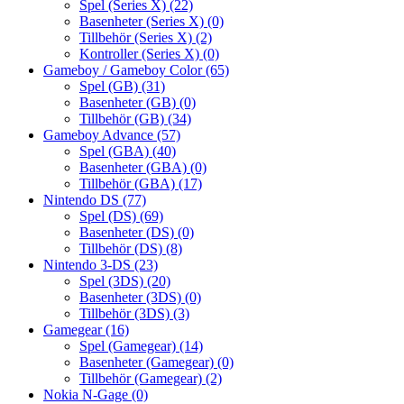
Spel (Series X)
(22)
Basenheter (Series X)
(0)
Tillbehör (Series X)
(2)
Kontroller (Series X)
(0)
Gameboy / Gameboy Color
(65)
Spel (GB)
(31)
Basenheter (GB)
(0)
Tillbehör (GB)
(34)
Gameboy Advance
(57)
Spel (GBA)
(40)
Basenheter (GBA)
(0)
Tillbehör (GBA)
(17)
Nintendo DS
(77)
Spel (DS)
(69)
Basenheter (DS)
(0)
Tillbehör (DS)
(8)
Nintendo 3-DS
(23)
Spel (3DS)
(20)
Basenheter (3DS)
(0)
Tillbehör (3DS)
(3)
Gamegear
(16)
Spel (Gamegear)
(14)
Basenheter (Gamegear)
(0)
Tillbehör (Gamegear)
(2)
Nokia N-Gage
(0)