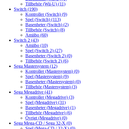
Tillbehör (Wii-U)
(11)
Switch
(190)
Kontroller (Switch)
(9)
Spel (Switch)
(113)
Basenheter (Switch)
(2)
Tillbehör (Switch)
(8)
Amiibo
(60)
Switch 2
(43)
Amiibo
(10)
Spel (Switch 2)
(27)
Basenheter (Switch 2)
(0)
Tillbehör (Switch 2)
(6)
Sega Mastersystem
(12)
Kontroller (Mastersystem)
(0)
Spel (Mastersystem)
(9)
Basenheter (Mastersystem)
(0)
Tillbehör (Mastersystem)
(3)
Sega Megadrive
(41)
Kontroller (Megadrive)
(3)
Spel (Megadrive)
(31)
Basenheter (Megadrive)
(1)
Tillbehör (Megadrive)
(6)
Övrigt (Megadrive)
(0)
Sega Mega-CD / Sega 32-X
(0)
Spel (Mega-CD / 32-X)
(0)