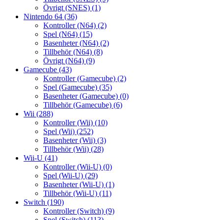
Övrigt (SNES)
(1)
Nintendo 64
(36)
Kontroller (N64)
(2)
Spel (N64)
(15)
Basenheter (N64)
(2)
Tillbehör (N64)
(8)
Övrigt (N64)
(9)
Gamecube
(43)
Kontroller (Gamecube)
(2)
Spel (Gamecube)
(35)
Basenheter (Gamecube)
(0)
Tillbehör (Gamecube)
(6)
Wii
(288)
Kontroller (Wii)
(10)
Spel (Wii)
(252)
Basenheter (Wii)
(3)
Tillbehör (Wii)
(28)
Wii-U
(41)
Kontroller (Wii-U)
(0)
Spel (Wii-U)
(29)
Basenheter (Wii-U)
(1)
Tillbehör (Wii-U)
(11)
Switch
(190)
Kontroller (Switch)
(9)
Spel (Switch)
(113)