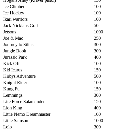
Hogans Alley (Kräver pistol)
150
Ice Climber
100
Ice Hockey
100
Ikari warriors
100
Jack Nicklaus Golf
50
Jetsons
1000
Joe & Mac
250
Journey to Silius
300
Jungle Book
300
Jurassic Park
400
Kick Off
100
Kid Icarus
150
Kirbys Adventure
500
Knight Rider
100
Kung Fu
150
Lemmings
300
Life Force Salamander
150
Lion King
400
Little Nemo Dreammaster
100
Little Samson
1000
Lolo
300