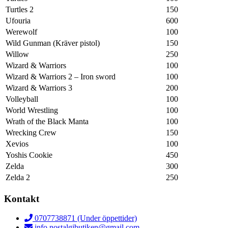
Turtles 2
150
Ufouria
600
Werewolf
100
Wild Gunman (Kräver pistol)
150
Willow
250
Wizard & Warriors
100
Wizard & Warriors 2 – Iron sword
100
Wizard & Warriors 3
200
Volleyball
100
World Wrestling
100
Wrath of the Black Manta
100
Wrecking Crew
150
Xevios
100
Yoshis Cookie
450
Zelda
300
Zelda 2
250
Kontakt
0707738871 (Under öppettider)
info.nostalgibutiken@gmail.com