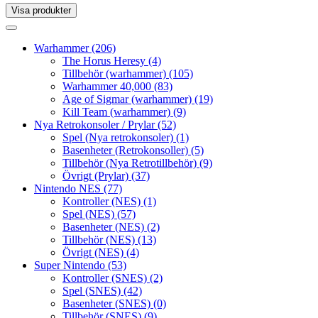
Visa produkter
Toggle
navigation
Toggle
navigation
Warhammer
(206)
The Horus Heresy
(4)
Tillbehör (warhammer)
(105)
Warhammer 40,000
(83)
Age of Sigmar (warhammer)
(19)
Kill Team (warhammer)
(9)
Nya Retrokonsoler / Prylar
(52)
Spel (Nya retrokonsoler)
(1)
Basenheter (Retrokonsoller)
(5)
Tillbehör (Nya Retrotillbehör)
(9)
Övrigt (Prylar)
(37)
Nintendo NES
(77)
Kontroller (NES)
(1)
Spel (NES)
(57)
Basenheter (NES)
(2)
Tillbehör (NES)
(13)
Övrigt (NES)
(4)
Super Nintendo
(53)
Kontroller (SNES)
(2)
Spel (SNES)
(42)
Basenheter (SNES)
(0)
Tillbehör (SNES)
(9)