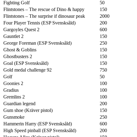
Fighting Golf
50
Flintstones – The rescue of Dino & happy
150
Flintstones – The surprise if dinosaur peak
2000
Four Player Tennis (ESP Svensksåld)
200
Gargoyles Quest 2
600
Gauntlet 2
150
George Foreman (ESP Svensksåld)
250
Ghost & Goblins
150
Ghostbusters 2
150
Goal (ESP Svensksåld)
150
Gold medal challenge 92
750
Golf
50
Goonies 2
100
Gradius
100
Gremlins 2
100
Guardian legend
200
Gum shoe (Kräver pistol)
150
Gunsmoke
250
Hammerin Harry (ESP Svensksåld)
600
High Speed pinball (ESP Svensksåld)
200