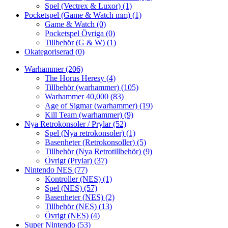
Spel (Vectrex & Luxor)
(1)
Pocketspel (Game & Watch mm)
(1)
Game & Watch
(0)
Pocketspel Övriga
(0)
Tillbehör (G & W)
(1)
Okategoriserad
(0)
Warhammer
(206)
The Horus Heresy
(4)
Tillbehör (warhammer)
(105)
Warhammer 40,000
(83)
Age of Sigmar (warhammer)
(19)
Kill Team (warhammer)
(9)
Nya Retrokonsoler / Prylar
(52)
Spel (Nya retrokonsoler)
(1)
Basenheter (Retrokonsoller)
(5)
Tillbehör (Nya Retrotillbehör)
(9)
Övrigt (Prylar)
(37)
Nintendo NES
(77)
Kontroller (NES)
(1)
Spel (NES)
(57)
Basenheter (NES)
(2)
Tillbehör (NES)
(13)
Övrigt (NES)
(4)
Super Nintendo
(53)