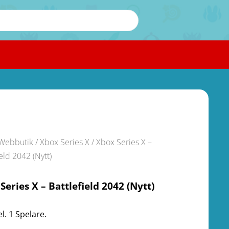
Webbutik
/
Xbox Series X
/ Xbox Series X –
ield 2042 (Nytt)
Series X – Battlefield 2042 (Nytt)
l. 1 Spelare.