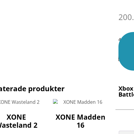
200
4 i lage
aterade produkter
Xbox 
Battl
XONE
XONE Madden
asteland 2
16