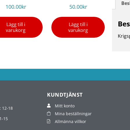
Bes
100.00
kr
50.00
kr
Bes
Lägg till i
Lägg till i
varukorg
varukorg
Krigs
KUNDTJÄNST
Mitt konto
: 12-18
Mina beställningar
1-15
Allmänna villkor