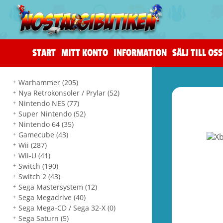
START
MITT KONTO
INFORMATION
SÄLJ TILL OSS
Warhammer
(205)
Nya Retrokonsoler / Prylar
(52)
Nintendo NES
(77)
Super Nintendo
(52)
Nintendo 64
(35)
Gamecube
(43)
Wii
(287)
Wii-U
(41)
Switch
(190)
Switch 2
(43)
Sega Mastersystem
(12)
Sega Megadrive
(40)
Sega Mega-CD / Sega 32-X
(0)
Sega Saturn
(5)