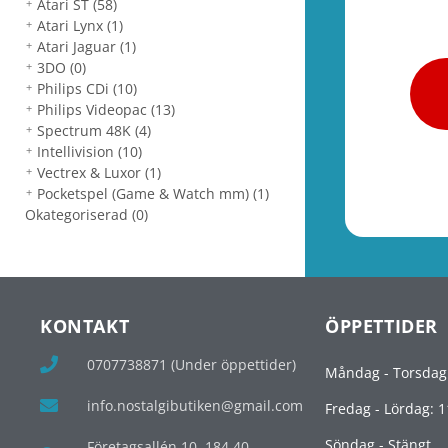
Atari ST
(58)
Atari Lynx
(1)
Atari Jaguar
(1)
3DO
(0)
Philips CDi
(10)
Philips Videopac
(13)
Spectrum 48K
(4)
Intellivision
(10)
Vectrex & Luxor
(1)
Pocketspel (Game & Watch mm)
(1)
Okategoriserad
(0)
KONTAKT
ÖPPETTIDER
0707738871 (Under öppettider)
Måndag - Torsdag
info.nostalgibutiken@gmail.com
Fredag - Lördag: 1
Söndag - Stängt
Företagsallén 10, 184 40