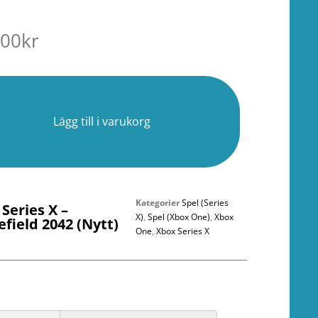
.00
kr
r
Lägg till i varukorg
Kategorier
Spel (Series
Series X –
X)
,
Spel (Xbox One)
,
Xbox
efield 2042 (Nytt)
One
,
Xbox Series X