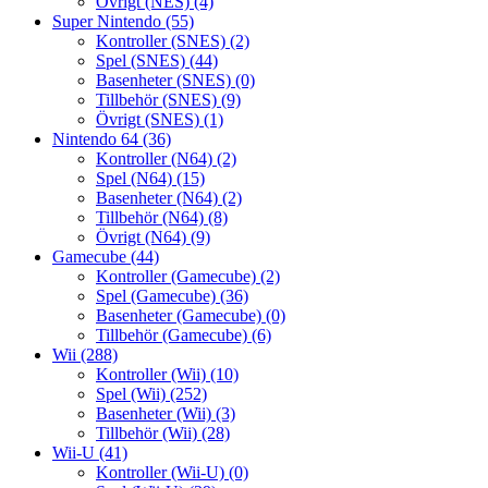
Övrigt (NES)
(4)
Super Nintendo
(55)
Kontroller (SNES)
(2)
Spel (SNES)
(44)
Basenheter (SNES)
(0)
Tillbehör (SNES)
(9)
Övrigt (SNES)
(1)
Nintendo 64
(36)
Kontroller (N64)
(2)
Spel (N64)
(15)
Basenheter (N64)
(2)
Tillbehör (N64)
(8)
Övrigt (N64)
(9)
Gamecube
(44)
Kontroller (Gamecube)
(2)
Spel (Gamecube)
(36)
Basenheter (Gamecube)
(0)
Tillbehör (Gamecube)
(6)
Wii
(288)
Kontroller (Wii)
(10)
Spel (Wii)
(252)
Basenheter (Wii)
(3)
Tillbehör (Wii)
(28)
Wii-U
(41)
Kontroller (Wii-U)
(0)