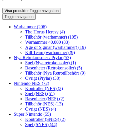
Visa produkter
Toggle navigation
Toggle navigation
Warhammer
(206)
The Horus Heresy
(4)
Tillbehör (warhammer)
(105)
Warhammer 40,000
(83)
Age of Sigmar (warhammer)
(19)
Kill Team (warhammer)
(9)
Nya Retrokonsoler / Prylar
(53)
Spel (Nya retrokonsoler)
(1)
Basenheter (Retrokonsoller)
(5)
Tillbehör (Nya Retrotillbehör)
(9)
Övrigt (Prylar)
(38)
Nintendo NES
(72)
Kontroller (NES)
(2)
Spel (NES)
(51)
Basenheter (NES)
(2)
Tillbehör (NES)
(13)
Övrigt (NES)
(4)
Super Nintendo
(55)
Kontroller (SNES)
(2)
Spel (SNES)
(44)