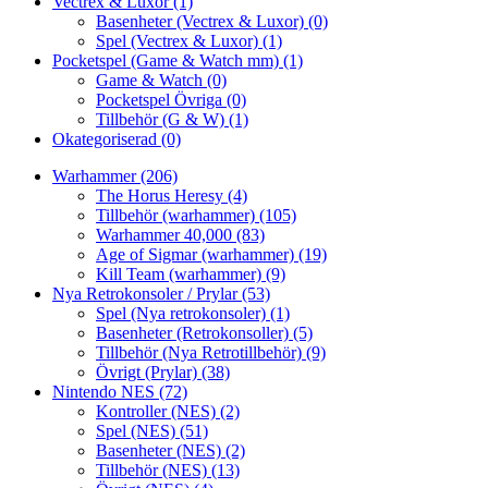
Vectrex & Luxor
(1)
Basenheter (Vectrex & Luxor)
(0)
Spel (Vectrex & Luxor)
(1)
Pocketspel (Game & Watch mm)
(1)
Game & Watch
(0)
Pocketspel Övriga
(0)
Tillbehör (G & W)
(1)
Okategoriserad
(0)
Warhammer
(206)
The Horus Heresy
(4)
Tillbehör (warhammer)
(105)
Warhammer 40,000
(83)
Age of Sigmar (warhammer)
(19)
Kill Team (warhammer)
(9)
Nya Retrokonsoler / Prylar
(53)
Spel (Nya retrokonsoler)
(1)
Basenheter (Retrokonsoller)
(5)
Tillbehör (Nya Retrotillbehör)
(9)
Övrigt (Prylar)
(38)
Nintendo NES
(72)
Kontroller (NES)
(2)
Spel (NES)
(51)
Basenheter (NES)
(2)
Tillbehör (NES)
(13)