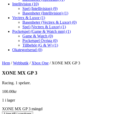
Intellivision
(10)
Spel (Intellivision)
(9)
Basenheter (Intellivision)
(1)
Vectrex & Luxor
(1)
Basenheter (Vectrex & Luxor)
(0)
Spel (Vectrex & Luxor)
(1)
Pocketspel (Game & Watch mm)
(1)
Game & Watch
(0)
Pocketspel Övriga
(0)
Tillbehör (G & W)
(1)
Okategoriserad
(0)
Hem
/
Webbutik
/
Xbox One
/ XONE MX GP 3
XONE MX GP 3
Racing. 1 spelare.
100.00
kr
1 i lager
XONE MX GP 3 mängd
Lägg till i varukorg