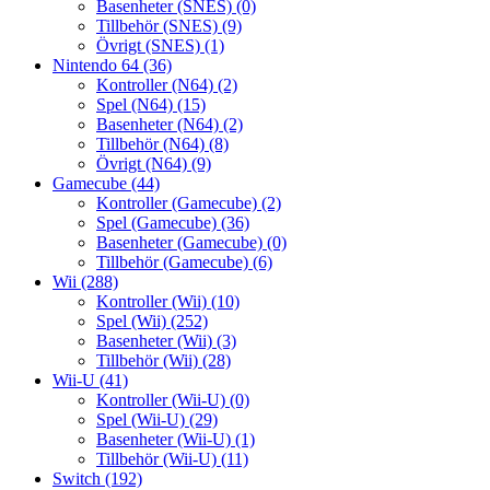
Basenheter (SNES)
(0)
Tillbehör (SNES)
(9)
Övrigt (SNES)
(1)
Nintendo 64
(36)
Kontroller (N64)
(2)
Spel (N64)
(15)
Basenheter (N64)
(2)
Tillbehör (N64)
(8)
Övrigt (N64)
(9)
Gamecube
(44)
Kontroller (Gamecube)
(2)
Spel (Gamecube)
(36)
Basenheter (Gamecube)
(0)
Tillbehör (Gamecube)
(6)
Wii
(288)
Kontroller (Wii)
(10)
Spel (Wii)
(252)
Basenheter (Wii)
(3)
Tillbehör (Wii)
(28)
Wii-U
(41)
Kontroller (Wii-U)
(0)
Spel (Wii-U)
(29)
Basenheter (Wii-U)
(1)
Tillbehör (Wii-U)
(11)
Switch
(192)