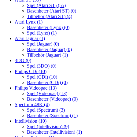
Spel (Atari ST)
(55)
Basenheter (Atari ST)
(0)
Tillbehör (Atari ST)
(4)
Atari Lynx
(1)
Basenheter (Lynx)
(0)
Spel (Lynx)
(1)
Atari Jaguar
(1)
Spel (Jaguar)
(0)
Basenheter (Jaguar)
(0)
Tillbehör (Jaguar)
(1)
3DO
(0)
Spel (3DO)
(0)
Philips CDi
(10)
Spel (CDi)
(10)
Basenheter (CDi)
(0)
Philips Videopac
(13)
Spel (Videopac)
(13)
Basenheter (Videopac)
(0)
Spectrum 48K
(4)
Spel (Spectrum)
(3)
Basenheter (Spectrum)
(1)
Intellivision
(10)
Spel (Intellivision)
(9)
Basenheter (Intellivision)
(1)