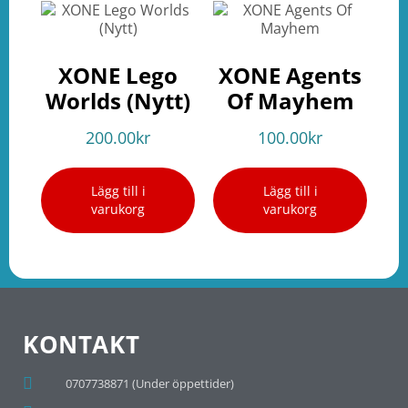
XONE Lego
XONE Agents
Worlds (Nytt)
Of Mayhem
200.00
kr
100.00
kr
Lägg till i
Lägg till i
varukorg
varukorg
KONTAKT
0707738871 (Under öppettider)