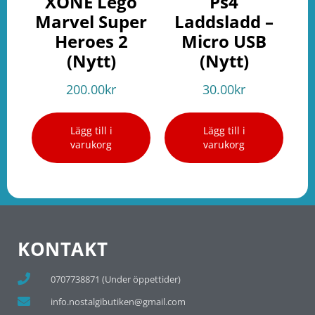
XONE Lego
Ps4
Marvel Super
Laddsladd –
Heroes 2
Micro USB
(Nytt)
(Nytt)
200.00
kr
30.00
kr
Lägg till i
Lägg till i
varukorg
varukorg
KONTAKT
0707738871 (Under öppettider)
info.nostalgibutiken@gmail.com