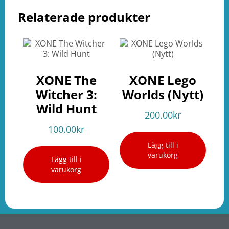
Relaterade produkter
XONE The
XONE Lego
Witcher 3:
Worlds (Nytt)
Wild Hunt
200.00
kr
100.00
kr
Lägg till i
varukorg
Lägg till i
varukorg