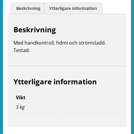
Beskrivning
Ytterligare information
Beskrivning
Med handkontroll, hdmi och strömsladd.
Testad.
Ytterligare information
Vikt
3 kg
e
ation