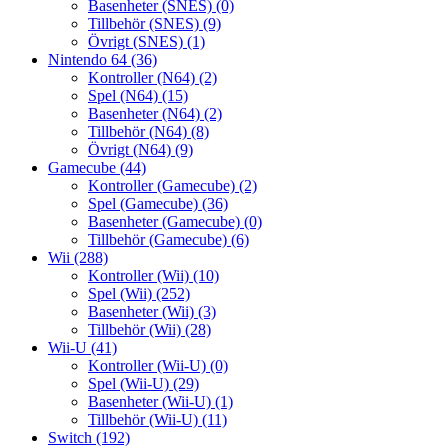
Basenheter (SNES)
(0)
Tillbehör (SNES)
(9)
Övrigt (SNES)
(1)
Nintendo 64
(36)
Kontroller (N64)
(2)
Spel (N64)
(15)
Basenheter (N64)
(2)
Tillbehör (N64)
(8)
Övrigt (N64)
(9)
Gamecube
(44)
Kontroller (Gamecube)
(2)
Spel (Gamecube)
(36)
Basenheter (Gamecube)
(0)
Tillbehör (Gamecube)
(6)
Wii
(288)
Kontroller (Wii)
(10)
Spel (Wii)
(252)
Basenheter (Wii)
(3)
Tillbehör (Wii)
(28)
Wii-U
(41)
Kontroller (Wii-U)
(0)
Spel (Wii-U)
(29)
Basenheter (Wii-U)
(1)
Tillbehör (Wii-U)
(11)
Switch
(192)