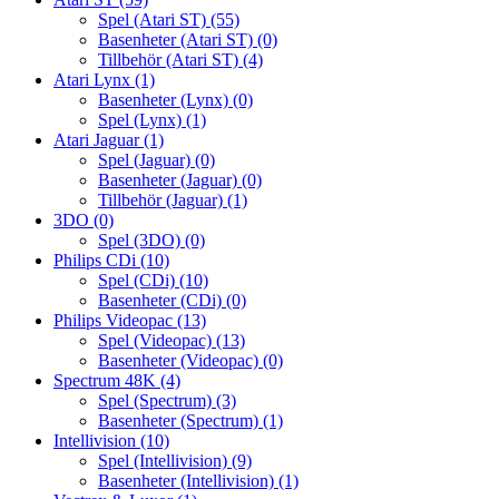
Spel (Atari ST)
(55)
Basenheter (Atari ST)
(0)
Tillbehör (Atari ST)
(4)
Atari Lynx
(1)
Basenheter (Lynx)
(0)
Spel (Lynx)
(1)
Atari Jaguar
(1)
Spel (Jaguar)
(0)
Basenheter (Jaguar)
(0)
Tillbehör (Jaguar)
(1)
3DO
(0)
Spel (3DO)
(0)
Philips CDi
(10)
Spel (CDi)
(10)
Basenheter (CDi)
(0)
Philips Videopac
(13)
Spel (Videopac)
(13)
Basenheter (Videopac)
(0)
Spectrum 48K
(4)
Spel (Spectrum)
(3)
Basenheter (Spectrum)
(1)
Intellivision
(10)
Spel (Intellivision)
(9)
Basenheter (Intellivision)
(1)