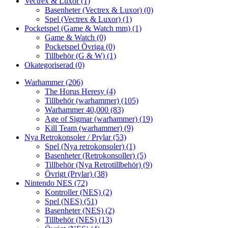
Vectrex & Luxor
(1)
Basenheter (Vectrex & Luxor)
(0)
Spel (Vectrex & Luxor)
(1)
Pocketspel (Game & Watch mm)
(1)
Game & Watch
(0)
Pocketspel Övriga
(0)
Tillbehör (G & W)
(1)
Okategoriserad
(0)
Warhammer
(206)
The Horus Heresy
(4)
Tillbehör (warhammer)
(105)
Warhammer 40,000
(83)
Age of Sigmar (warhammer)
(19)
Kill Team (warhammer)
(9)
Nya Retrokonsoler / Prylar
(53)
Spel (Nya retrokonsoler)
(1)
Basenheter (Retrokonsoller)
(5)
Tillbehör (Nya Retrotillbehör)
(9)
Övrigt (Prylar)
(38)
Nintendo NES
(72)
Kontroller (NES)
(2)
Spel (NES)
(51)
Basenheter (NES)
(2)
Tillbehör (NES)
(13)