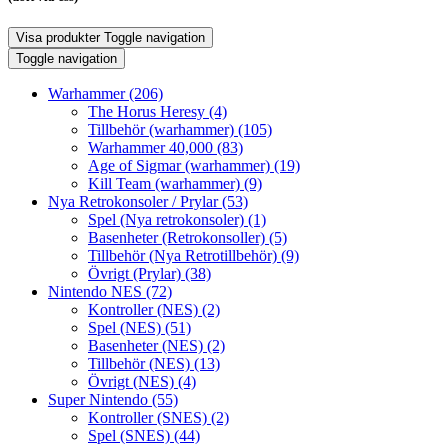
Visa produkter
Toggle navigation
Toggle navigation
Warhammer
(206)
The Horus Heresy
(4)
Tillbehör (warhammer)
(105)
Warhammer 40,000
(83)
Age of Sigmar (warhammer)
(19)
Kill Team (warhammer)
(9)
Nya Retrokonsoler / Prylar
(53)
Spel (Nya retrokonsoler)
(1)
Basenheter (Retrokonsoller)
(5)
Tillbehör (Nya Retrotillbehör)
(9)
Övrigt (Prylar)
(38)
Nintendo NES
(72)
Kontroller (NES)
(2)
Spel (NES)
(51)
Basenheter (NES)
(2)
Tillbehör (NES)
(13)
Övrigt (NES)
(4)
Super Nintendo
(55)
Kontroller (SNES)
(2)
Spel (SNES)
(44)