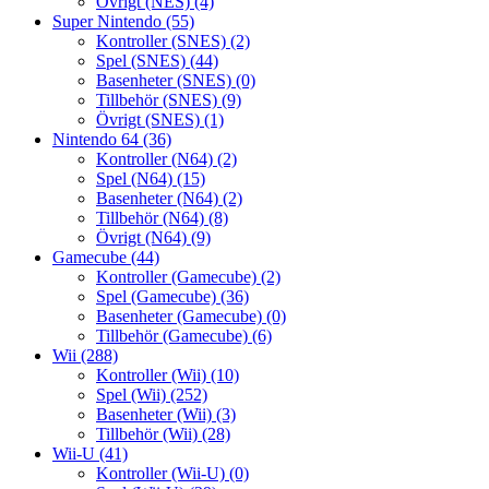
Övrigt (NES)
(4)
Super Nintendo
(55)
Kontroller (SNES)
(2)
Spel (SNES)
(44)
Basenheter (SNES)
(0)
Tillbehör (SNES)
(9)
Övrigt (SNES)
(1)
Nintendo 64
(36)
Kontroller (N64)
(2)
Spel (N64)
(15)
Basenheter (N64)
(2)
Tillbehör (N64)
(8)
Övrigt (N64)
(9)
Gamecube
(44)
Kontroller (Gamecube)
(2)
Spel (Gamecube)
(36)
Basenheter (Gamecube)
(0)
Tillbehör (Gamecube)
(6)
Wii
(288)
Kontroller (Wii)
(10)
Spel (Wii)
(252)
Basenheter (Wii)
(3)
Tillbehör (Wii)
(28)
Wii-U
(41)
Kontroller (Wii-U)
(0)