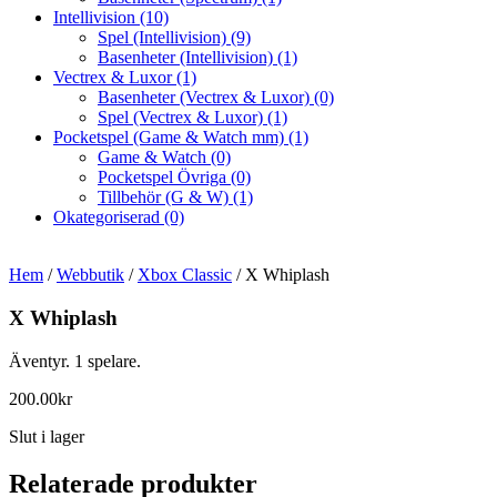
Intellivision
(10)
Spel (Intellivision)
(9)
Basenheter (Intellivision)
(1)
Vectrex & Luxor
(1)
Basenheter (Vectrex & Luxor)
(0)
Spel (Vectrex & Luxor)
(1)
Pocketspel (Game & Watch mm)
(1)
Game & Watch
(0)
Pocketspel Övriga
(0)
Tillbehör (G & W)
(1)
Okategoriserad
(0)
Hem
/
Webbutik
/
Xbox Classic
/ X Whiplash
X Whiplash
Äventyr. 1 spelare.
200.00
kr
Slut i lager
Relaterade produkter