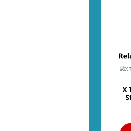
Övrigt (NES)
(4)
(51)
Kontroller (SNES)
(2)
Spel (SNES)
(41)
Basenheter (SNES)
(0)
Tillbehör (SNES)
(9)
Övrigt (SNES)
(0)
(37)
Kontroller (N64)
(2)
Rel
Spel (N64)
(16)
Basenheter (N64)
(2)
Tillbehör (N64)
(8)
Övrigt (N64)
(9)
(44)
Kontroller (Gamecube)
(2)
X 
Spel (Gamecube)
(36)
Basenheter (Gamecube)
(0)
S
Tillbehör (Gamecube)
(6)
(288)
Kontroller (Wii)
(11)
Spel (Wii)
(251)
Basenheter (Wii)
(3)
Tillbehör (Wii)
(28)