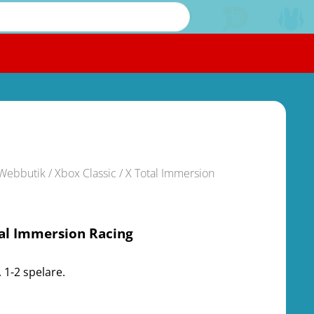
Webbutik
/
Xbox Classic
/ X Total Immersion
al Immersion Racing
 1-2 spelare.