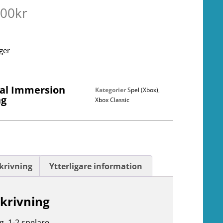
.00
kr
ager
tal Immersion
Kategorier
Spel (Xbox)
,
ng
Xbox Classic
krivning
Ytterligare information
krivning
g. 1-2 spelare.