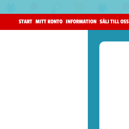
START
MITT KONTO
INFORMATION
SÄLJ TILL OSS
(205)
The Horus Heresy
(4)
Tillbehör (warhammer)
(105)
Warhammer 40,000
(82)
Age of Sigmar (warhammer)
(19)
Kill Team (warhammer)
(9)
(52)
Spel (Nya retrokonsoler)
(1)
Basenheter (Retrokonsoller)
(5)
Tillbehör (Nya Retrotillbehör)
(9)
Övrigt (Prylar)
(37)
(77)
Kontroller (NES)
(1)
Spel (NES)
(57)
Basenheter (NES)
(2)
Tillbehör (NES)
(13)