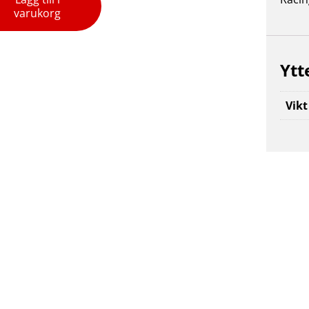
varukorg
Ytt
Vikt