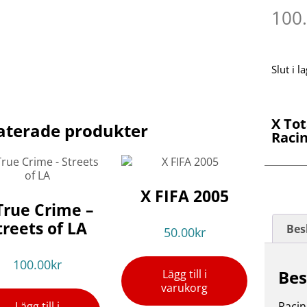
100
Slut i l
X To
aterade produkter
Raci
X FIFA 2005
True Crime –
treets of LA
Bes
50.00
kr
100.00
kr
Bes
Lägg till i
varukorg
Lägg till i
Racin