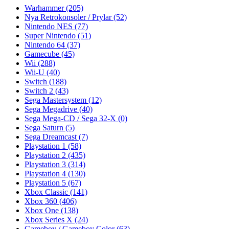
Warhammer
(205)
Nya Retrokonsoler / Prylar
(52)
Nintendo NES
(77)
Super Nintendo
(51)
Nintendo 64
(37)
Gamecube
(45)
Wii
(288)
Wii-U
(40)
Switch
(188)
Switch 2
(43)
Sega Mastersystem
(12)
Sega Megadrive
(40)
Sega Mega-CD / Sega 32-X
(0)
Sega Saturn
(5)
Sega Dreamcast
(7)
Playstation 1
(58)
Playstation 2
(435)
Playstation 3
(314)
Playstation 4
(130)
Playstation 5
(67)
Xbox Classic
(141)
Xbox 360
(406)
Xbox One
(138)
Xbox Series X
(24)
Gameboy / Gameboy Color
(63)