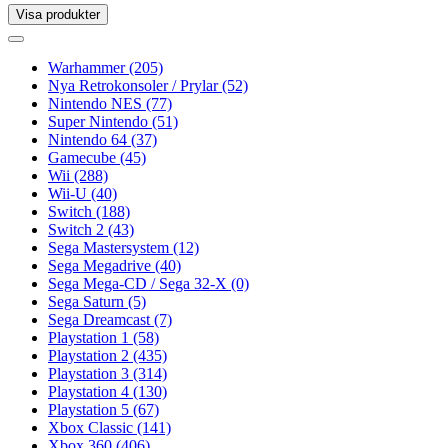
Visa produkter
Toggle
navigation
Toggle
navigation
Warhammer
(205)
Nya Retrokonsoler / Prylar
(52)
Nintendo NES
(77)
Super Nintendo
(51)
Nintendo 64
(37)
Gamecube
(45)
Wii
(288)
Wii-U
(40)
Switch
(188)
Switch 2
(43)
Sega Mastersystem
(12)
Sega Megadrive
(40)
Sega Mega-CD / Sega 32-X
(0)
Sega Saturn
(5)
Sega Dreamcast
(7)
Playstation 1
(58)
Playstation 2
(435)
Playstation 3
(314)
Playstation 4
(130)
Playstation 5
(67)
Xbox Classic
(141)
Xbox 360
(406)