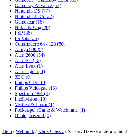
Gameboy Advance
(57)
Nintendo DS
(77)
Nintendo 3-DS
(22)
Gamegear
(16)
Nokia N-Gage
(0)
PSP
(36)
PS Vita
(25)
Commodore 64 / 128
(50)
Amiga 500
(5)
Atari 2600
(34)
Atari ST
(56)
Atari Lynx
(1)
Atari Jaguar
(1)
3DO
(0)
Philips CDi
(10)
Philips Videopac
(13)
Spectrum 48K
(4)
Intellivision
(10)
Vectrex & Luxor
(1)
Pocketspel (Game & Watch mm)
(1)
Okategoriserad
(0)
Hem
/
Webbutik
/
Xbox Classic
/ X Tony Hawks underground 2