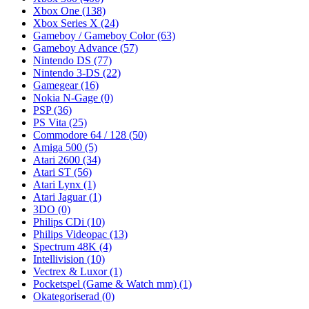
Xbox One
(138)
Xbox Series X
(24)
Gameboy / Gameboy Color
(63)
Gameboy Advance
(57)
Nintendo DS
(77)
Nintendo 3-DS
(22)
Gamegear
(16)
Nokia N-Gage
(0)
PSP
(36)
PS Vita
(25)
Commodore 64 / 128
(50)
Amiga 500
(5)
Atari 2600
(34)
Atari ST
(56)
Atari Lynx
(1)
Atari Jaguar
(1)
3DO
(0)
Philips CDi
(10)
Philips Videopac
(13)
Spectrum 48K
(4)
Intellivision
(10)
Vectrex & Luxor
(1)
Pocketspel (Game & Watch mm)
(1)
Okategoriserad
(0)