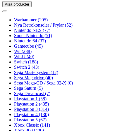
Visa produkter
Toggle
navigation
Toggle
navigation
Warhammer
(205)
Nya Retrokonsoler / Prylar
(52)
Nintendo NES
(77)
Super Nintendo
(51)
Nintendo 64
(37)
Gamecube
(45)
Wii
(288)
Wii-U
(40)
Switch
(188)
Switch 2
(43)
Sega Mastersystem
(12)
Sega Megadrive
(40)
Sega Mega-CD / Sega 32-X
(0)
Sega Saturn
(5)
Sega Dreamcast
(7)
Playstation 1
(58)
Playstation 2
(435)
Playstation 3
(314)
Playstation 4
(130)
Playstation 5
(67)
Xbox Classic
(141)
Xbox 360
(406)