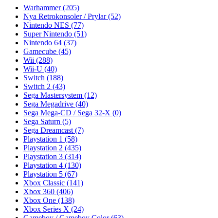
Warhammer
(205)
Nya Retrokonsoler / Prylar
(52)
Nintendo NES
(77)
Super Nintendo
(51)
Nintendo 64
(37)
Gamecube
(45)
Wii
(288)
Wii-U
(40)
Switch
(188)
Switch 2
(43)
Sega Mastersystem
(12)
Sega Megadrive
(40)
Sega Mega-CD / Sega 32-X
(0)
Sega Saturn
(5)
Sega Dreamcast
(7)
Playstation 1
(58)
Playstation 2
(435)
Playstation 3
(314)
Playstation 4
(130)
Playstation 5
(67)
Xbox Classic
(141)
Xbox 360
(406)
Xbox One
(138)
Xbox Series X
(24)
Gameboy / Gameboy Color
(63)