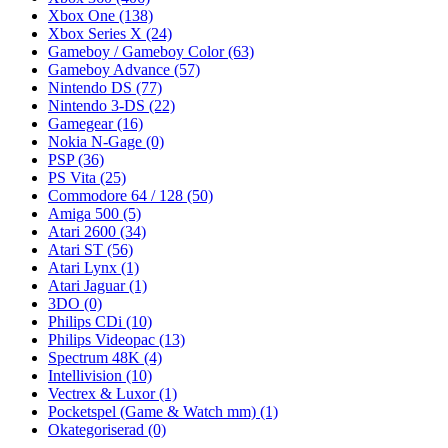
Xbox One
(138)
Xbox Series X
(24)
Gameboy / Gameboy Color
(63)
Gameboy Advance
(57)
Nintendo DS
(77)
Nintendo 3-DS
(22)
Gamegear
(16)
Nokia N-Gage
(0)
PSP
(36)
PS Vita
(25)
Commodore 64 / 128
(50)
Amiga 500
(5)
Atari 2600
(34)
Atari ST
(56)
Atari Lynx
(1)
Atari Jaguar
(1)
3DO
(0)
Philips CDi
(10)
Philips Videopac
(13)
Spectrum 48K
(4)
Intellivision
(10)
Vectrex & Luxor
(1)
Pocketspel (Game & Watch mm)
(1)
Okategoriserad
(0)