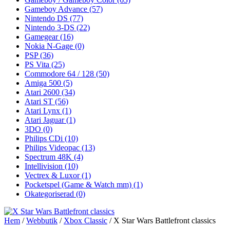
Gameboy Advance
(57)
Nintendo DS
(77)
Nintendo 3-DS
(22)
Gamegear
(16)
Nokia N-Gage
(0)
PSP
(36)
PS Vita
(25)
Commodore 64 / 128
(50)
Amiga 500
(5)
Atari 2600
(34)
Atari ST
(56)
Atari Lynx
(1)
Atari Jaguar
(1)
3DO
(0)
Philips CDi
(10)
Philips Videopac
(13)
Spectrum 48K
(4)
Intellivision
(10)
Vectrex & Luxor
(1)
Pocketspel (Game & Watch mm)
(1)
Okategoriserad
(0)
Hem
/
Webbutik
/
Xbox Classic
/ X Star Wars Battlefront classics