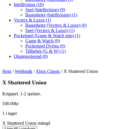
Intellivision
(10)
Spel (Intellivision)
(9)
Basenheter (Intellivision)
(1)
Vectrex & Luxor
(1)
Basenheter (Vectrex & Luxor)
(0)
Spel (Vectrex & Luxor)
(1)
Pocketspel (Game & Watch mm)
(1)
Game & Watch
(0)
Pocketspel Övriga
(0)
Tillbehör (G & W)
(1)
Okategoriserad
(0)
Hem
/
Webbutik
/
Xbox Classic
/ X Shattered Union
X Shattered Union
Krigspel. 1-2 spelare.
100.00
kr
1 i lager
X Shattered Union mängd
Lägg till i varukorg