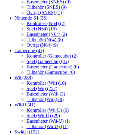
Basenheter (SNES)
(0)
Tillbehör (SNES)
(9)
Övrigt (SNES)
(1)
Nintendo 64
(36)
Kontroller (N64)
(2)
Spel (N64)
(15)
Basenheter (N64)
(2)
Tillbehör (N64)
(8)
Övrigt (N64)
(9)
Gamecube
(43)
Kontroller (Gamecube)
(2)
Spel (Gamecube)
(35)
Basenheter (Gamecube)
(0)
Tillbehör (Gamecube)
(6)
Wii
(288)
Kontroller (Wii)
(10)
Spel (Wii)
(252)
Basenheter (Wii)
(3)
Tillbehör (Wii)
(28)
Wii-U
(41)
Kontroller (Wii-U)
(0)
Spel (Wii-U)
(29)
Basenheter (Wii-U)
(1)
Tillbehör (Wii-U)
(11)
Switch
(192)