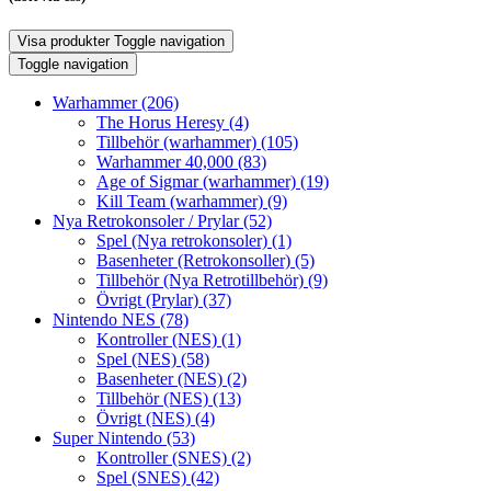
Visa produkter
Toggle navigation
Toggle navigation
Warhammer
(206)
The Horus Heresy
(4)
Tillbehör (warhammer)
(105)
Warhammer 40,000
(83)
Age of Sigmar (warhammer)
(19)
Kill Team (warhammer)
(9)
Nya Retrokonsoler / Prylar
(52)
Spel (Nya retrokonsoler)
(1)
Basenheter (Retrokonsoller)
(5)
Tillbehör (Nya Retrotillbehör)
(9)
Övrigt (Prylar)
(37)
Nintendo NES
(78)
Kontroller (NES)
(1)
Spel (NES)
(58)
Basenheter (NES)
(2)
Tillbehör (NES)
(13)
Övrigt (NES)
(4)
Super Nintendo
(53)
Kontroller (SNES)
(2)
Spel (SNES)
(42)