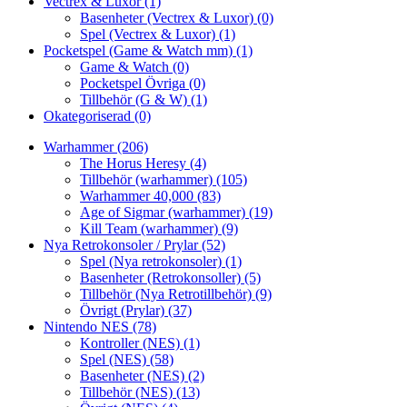
Vectrex & Luxor
(1)
Basenheter (Vectrex & Luxor)
(0)
Spel (Vectrex & Luxor)
(1)
Pocketspel (Game & Watch mm)
(1)
Game & Watch
(0)
Pocketspel Övriga
(0)
Tillbehör (G & W)
(1)
Okategoriserad
(0)
Warhammer
(206)
The Horus Heresy
(4)
Tillbehör (warhammer)
(105)
Warhammer 40,000
(83)
Age of Sigmar (warhammer)
(19)
Kill Team (warhammer)
(9)
Nya Retrokonsoler / Prylar
(52)
Spel (Nya retrokonsoler)
(1)
Basenheter (Retrokonsoller)
(5)
Tillbehör (Nya Retrotillbehör)
(9)
Övrigt (Prylar)
(37)
Nintendo NES
(78)
Kontroller (NES)
(1)
Spel (NES)
(58)
Basenheter (NES)
(2)
Tillbehör (NES)
(13)