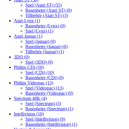
Spel (Atari ST)
(55)
Basenheter (Atari ST)
(0)
Tillbehör (Atari ST)
(3)
Atari Lynx
(1)
Basenheter (Lynx)
(0)
Spel (Lynx)
(1)
Atari Jaguar
(1)
Spel (Jaguar)
(0)
Basenheter (Jaguar)
(0)
Tillbehör (Jaguar)
(1)
3DO
(0)
Spel (3DO)
(0)
Philips CDi
(10)
Spel (CDi)
(10)
Basenheter (CDi)
(0)
Philips Videopac
(13)
Spel (Videopac)
(13)
Basenheter (Videopac)
(0)
Spectrum 48K
(4)
Spel (Spectrum)
(3)
Basenheter (Spectrum)
(1)
Intellivision
(10)
Spel (Intellivision)
(9)
Basenheter (Intellivision)
(1)