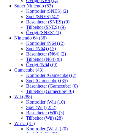
Övrigt (NES)
(4)
Super Nintendo
(53)
Kontroller (SNES)
(2)
Spel (SNES)
(42)
Basenheter (SNES)
(0)
Tillbehör (SNES)
(9)
Övrigt (SNES)
(1)
Nintendo 64
(36)
Kontroller (N64)
(2)
Spel (N64)
(15)
Basenheter (N64)
(2)
Tillbehör (N64)
(8)
Övrigt (N64)
(9)
Gamecube
(43)
Kontroller (Gamecube)
(2)
Spel (Gamecube)
(35)
Basenheter (Gamecube)
(0)
Tillbehör (Gamecube)
(6)
Wii
(288)
Kontroller (Wii)
(10)
Spel (Wii)
(252)
Basenheter (Wii)
(3)
Tillbehör (Wii)
(28)
Wii-U
(41)
Kontroller (Wii-U)
(0)