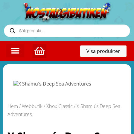
Toggl
Visa produkter
naviga
Hem
/
Webbutik
/
Xbox Classic
/ X Shamu´s Deep Sea
Adventures