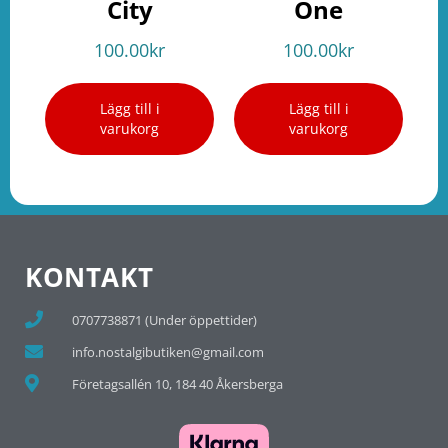
City
One
100.00
kr
100.00
kr
Lägg till i
Lägg till i
varukorg
varukorg
KONTAKT
0707738871 (Under öppettider)
info.nostalgibutiken@gmail.com
Företagsallén 10, 184 40 Åkersberga