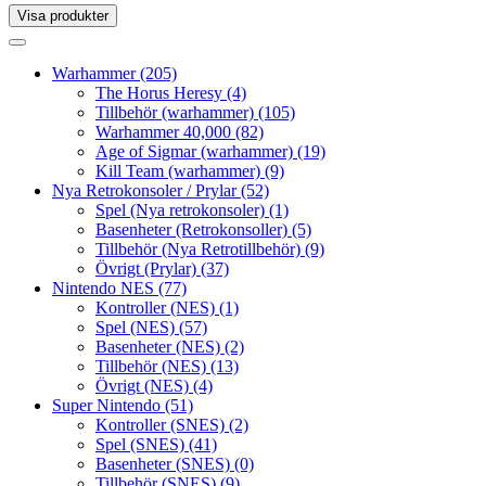
Visa produkter
Toggle
navigation
Toggle
navigation
Warhammer
(205)
The Horus Heresy
(4)
Tillbehör (warhammer)
(105)
Warhammer 40,000
(82)
Age of Sigmar (warhammer)
(19)
Kill Team (warhammer)
(9)
Nya Retrokonsoler / Prylar
(52)
Spel (Nya retrokonsoler)
(1)
Basenheter (Retrokonsoller)
(5)
Tillbehör (Nya Retrotillbehör)
(9)
Övrigt (Prylar)
(37)
Nintendo NES
(77)
Kontroller (NES)
(1)
Spel (NES)
(57)
Basenheter (NES)
(2)
Tillbehör (NES)
(13)
Övrigt (NES)
(4)
Super Nintendo
(51)
Kontroller (SNES)
(2)
Spel (SNES)
(41)
Basenheter (SNES)
(0)
Tillbehör (SNES)
(9)