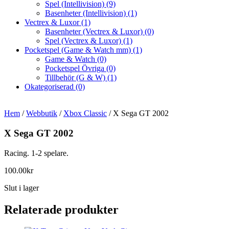
Spel (Intellivision)
(9)
Basenheter (Intellivision)
(1)
Vectrex & Luxor
(1)
Basenheter (Vectrex & Luxor)
(0)
Spel (Vectrex & Luxor)
(1)
Pocketspel (Game & Watch mm)
(1)
Game & Watch
(0)
Pocketspel Övriga
(0)
Tillbehör (G & W)
(1)
Okategoriserad
(0)
Hem
/
Webbutik
/
Xbox Classic
/ X Sega GT 2002
X Sega GT 2002
Racing. 1-2 spelare.
100.00
kr
Slut i lager
Relaterade produkter