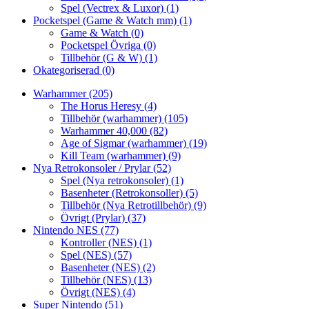
Spel (Vectrex & Luxor)
(1)
Pocketspel (Game & Watch mm)
(1)
Game & Watch
(0)
Pocketspel Övriga
(0)
Tillbehör (G & W)
(1)
Okategoriserad
(0)
Warhammer
(205)
The Horus Heresy
(4)
Tillbehör (warhammer)
(105)
Warhammer 40,000
(82)
Age of Sigmar (warhammer)
(19)
Kill Team (warhammer)
(9)
Nya Retrokonsoler / Prylar
(52)
Spel (Nya retrokonsoler)
(1)
Basenheter (Retrokonsoller)
(5)
Tillbehör (Nya Retrotillbehör)
(9)
Övrigt (Prylar)
(37)
Nintendo NES
(77)
Kontroller (NES)
(1)
Spel (NES)
(57)
Basenheter (NES)
(2)
Tillbehör (NES)
(13)
Övrigt (NES)
(4)
Super Nintendo
(51)