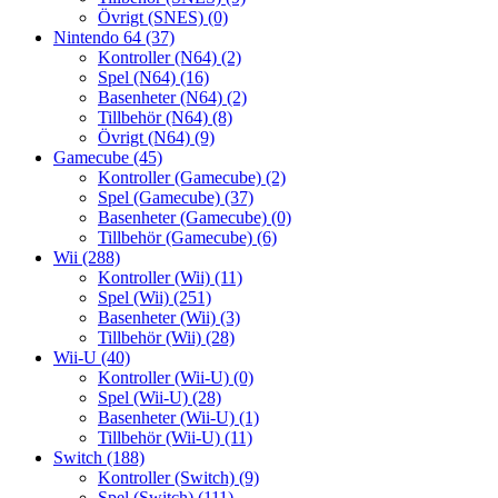
Övrigt (SNES)
(0)
Nintendo 64
(37)
Kontroller (N64)
(2)
Spel (N64)
(16)
Basenheter (N64)
(2)
Tillbehör (N64)
(8)
Övrigt (N64)
(9)
Gamecube
(45)
Kontroller (Gamecube)
(2)
Spel (Gamecube)
(37)
Basenheter (Gamecube)
(0)
Tillbehör (Gamecube)
(6)
Wii
(288)
Kontroller (Wii)
(11)
Spel (Wii)
(251)
Basenheter (Wii)
(3)
Tillbehör (Wii)
(28)
Wii-U
(40)
Kontroller (Wii-U)
(0)
Spel (Wii-U)
(28)
Basenheter (Wii-U)
(1)
Tillbehör (Wii-U)
(11)
Switch
(188)
Kontroller (Switch)
(9)
Spel (Switch)
(111)