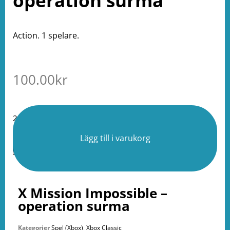
operation surma
Action. 1 spelare.
100.00
kr
2 i lager
Lägg till i varukorg
X Mission Impossible –
operation surma
Kategorier
Spel (Xbox)
,
Xbox Classic