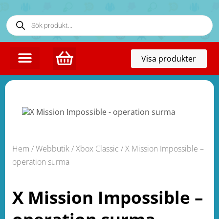
Toggl
Visa produkter
naviga
Hem
/
Webbutik
/
Xbox Classic
/ X Mission Impossible –
operation surma
X Mission Impossible –