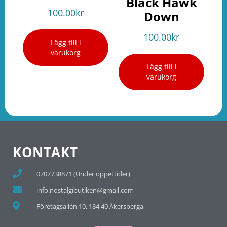
Black Hawk
100.00
kr
Down
100.00
kr
Lägg till i
varukorg
Lägg till i
varukorg
KONTAKT
0707738871 (Under öppettider)
info.nostalgibutiken@gmail.com
Företagsallén 10, 184 40 Åkersberga