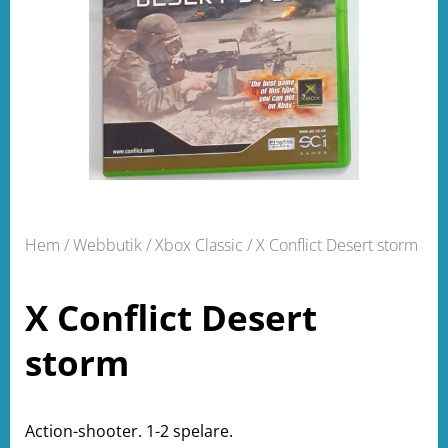
Hem
/
Webbutik
/
Xbox Classic
/ X Conflict Desert storm
X Conflict Desert
storm
Action-shooter. 1-2 spelare.