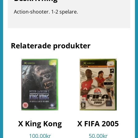
e
ation
Action-shooter. 1-2 spelare.
Relaterade produkter
X King Kong
X FIFA 2005
100.00
kr
50.00
kr