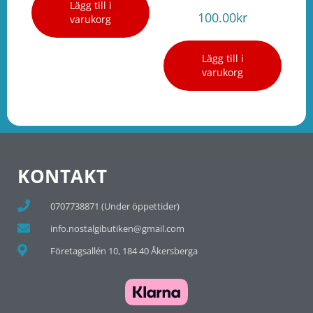
Lägg till i
100.00
kr
varukorg
Lägg till i
varukorg
KONTAKT
0707738871 (Under öppettider)
info.nostalgibutiken@gmail.com
Företagsallén 10, 184 40 Åkersberga