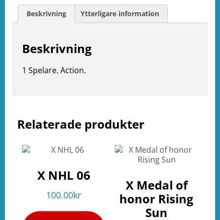
Beskrivning
Ytterligare information
Beskrivning
1 Spelare. Action.
Relaterade produkter
e
ation
X NHL 06
X Medal of
100.00
kr
honor Rising
Sun