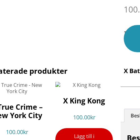
100
1 i lage
aterade produkter
X Bat
X King Kong
True Crime –
w York City
Bes
100.00
kr
100.00
kr
Bes
Lägg till i