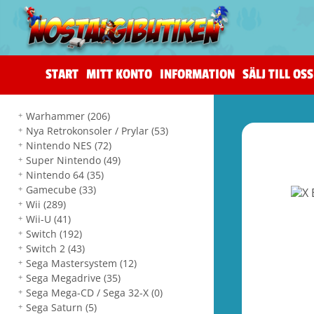
START
MITT KONTO
INFORMATION
SÄLJ TILL OSS
Warhammer
(206)
Nya Retrokonsoler / Prylar
(53)
Nintendo NES
(72)
Super Nintendo
(49)
Nintendo 64
(35)
Gamecube
(33)
Wii
(289)
Wii-U
(41)
Switch
(192)
Switch 2
(43)
Sega Mastersystem
(12)
Sega Megadrive
(35)
Sega Mega-CD / Sega 32-X
(0)
Sega Saturn
(5)