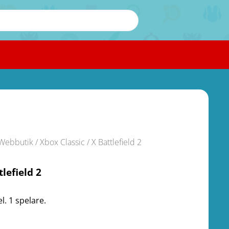
Webbutik
/
Xbox Classic
/ X Battlefield 2
tlefield 2
l. 1 spelare.