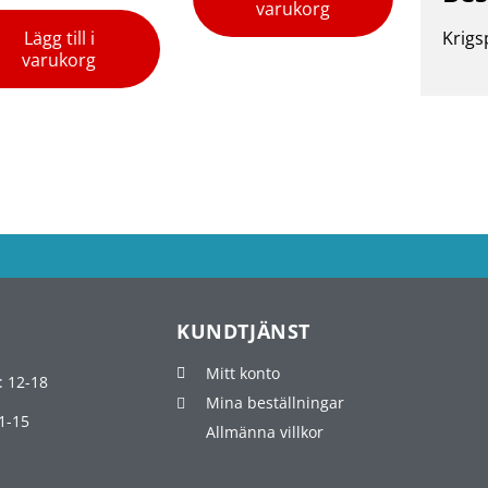
varukorg
Lägg till i
Krigs
varukorg
KUNDTJÄNST
Mitt konto
: 12-18
Mina beställningar
1-15
Allmänna villkor