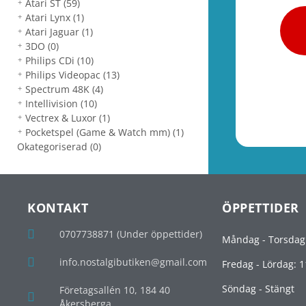
Atari ST
(59)
Atari Lynx
(1)
Atari Jaguar
(1)
3DO
(0)
Philips CDi
(10)
Philips Videopac
(13)
Spectrum 48K
(4)
Intellivision
(10)
Vectrex & Luxor
(1)
Pocketspel (Game & Watch mm)
(1)
Okategoriserad
(0)
KONTAKT
ÖPPETTIDER
0707738871 (Under öppettider)
Måndag - Torsdag
info.nostalgibutiken@gmail.com
Fredag - Lördag: 1
Söndag - Stängt
Företagsallén 10, 184 40
Åkersberga