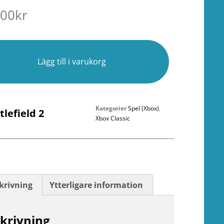
.00
kr
r
Lägg till i varukorg
Kategorier
Spel (Xbox)
,
tlefield 2
Xbox Classic
krivning
Ytterligare information
krivning