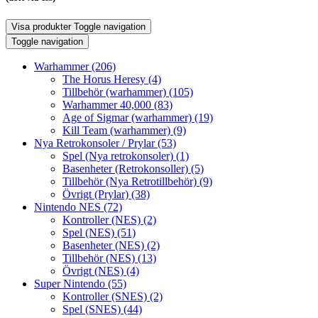
Visa produkter
Toggle navigation
Toggle navigation
Warhammer
(206)
The Horus Heresy
(4)
Tillbehör (warhammer)
(105)
Warhammer 40,000
(83)
Age of Sigmar (warhammer)
(19)
Kill Team (warhammer)
(9)
Nya Retrokonsoler / Prylar
(53)
Spel (Nya retrokonsoler)
(1)
Basenheter (Retrokonsoller)
(5)
Tillbehör (Nya Retrotillbehör)
(9)
Övrigt (Prylar)
(38)
Nintendo NES
(72)
Kontroller (NES)
(2)
Spel (NES)
(51)
Basenheter (NES)
(2)
Tillbehör (NES)
(13)
Övrigt (NES)
(4)
Super Nintendo
(55)
Kontroller (SNES)
(2)
Spel (SNES)
(44)