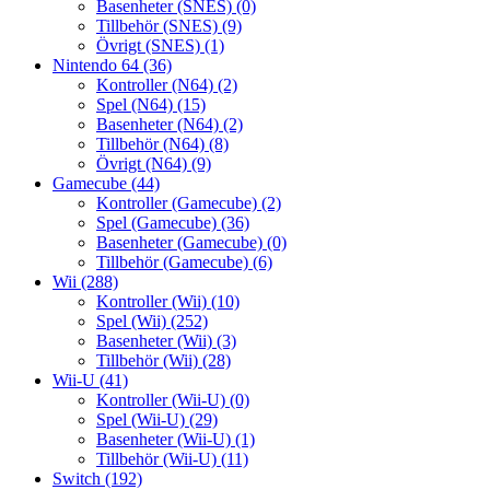
Basenheter (SNES)
(0)
Tillbehör (SNES)
(9)
Övrigt (SNES)
(1)
Nintendo 64
(36)
Kontroller (N64)
(2)
Spel (N64)
(15)
Basenheter (N64)
(2)
Tillbehör (N64)
(8)
Övrigt (N64)
(9)
Gamecube
(44)
Kontroller (Gamecube)
(2)
Spel (Gamecube)
(36)
Basenheter (Gamecube)
(0)
Tillbehör (Gamecube)
(6)
Wii
(288)
Kontroller (Wii)
(10)
Spel (Wii)
(252)
Basenheter (Wii)
(3)
Tillbehör (Wii)
(28)
Wii-U
(41)
Kontroller (Wii-U)
(0)
Spel (Wii-U)
(29)
Basenheter (Wii-U)
(1)
Tillbehör (Wii-U)
(11)
Switch
(192)