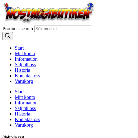
Products search
Start
Mitt konto
Information
Sälj till oss
Historia
Kontakta oss
Varukorg
Start
Mitt konto
Information
Sälj till oss
Historia
Kontakta oss
Varukorg
(dolt via css)