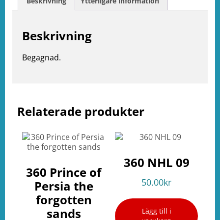
Beskrivning
Ytterligare information
Beskrivning
Begagnad.
Relaterade produkter
e
ation
360 NHL 09
360 Prince of
50.00
kr
Persia the
forgotten
sands
Lägg till i