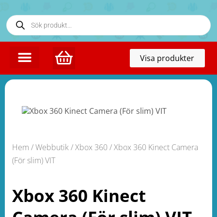
Toggl
Visa produkter
naviga
Hem
/
Webbutik
/
Xbox 360
/ Xbox 360 Kinect Camera
(För slim) VIT
Xbox 360 Kinect