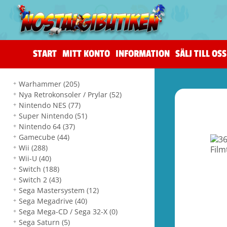
START
MITT KONTO
INFORMATION
SÄLJ TILL OSS
Warhammer
(205)
Nya Retrokonsoler / Prylar
(52)
Nintendo NES
(77)
Super Nintendo
(51)
Nintendo 64
(37)
Gamecube
(44)
Wii
(288)
Wii-U
(40)
Switch
(188)
Switch 2
(43)
Sega Mastersystem
(12)
Sega Megadrive
(40)
Sega Mega-CD / Sega 32-X
(0)
Sega Saturn
(5)