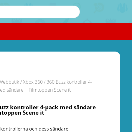
Webbutik
/
Xbox 360
/ 360 Buzz kontroller 4-
ed sändare + Filmtoppen Scene it
uzz kontroller 4-pack med sändare
mtoppen Scene it
 kontrollerna och dess sändare.