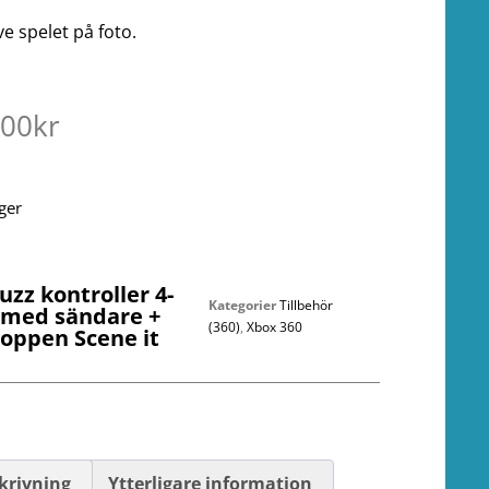
ve spelet på foto.
.00
kr
ager
uzz kontroller 4-
Kategorier
Tillbehör
 med sändare +
(360)
,
Xbox 360
toppen Scene it
krivning
Ytterligare information