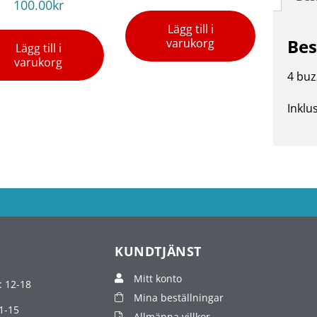
100.00
kr
Lägg till i
Bes
varukorg
Lägg till i
varukorg
4 buz
Inklu
KUNDTJÄNST
Mitt konto
: 12-18
Mina beställningar
1-15
Allmänna villkor