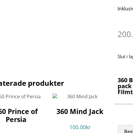
Inklusi
200
Slut i l
360 B
aterade produkter
pack
Film
60 Prince of
360 Mind Jack
Persia
100.00
kr
Bes