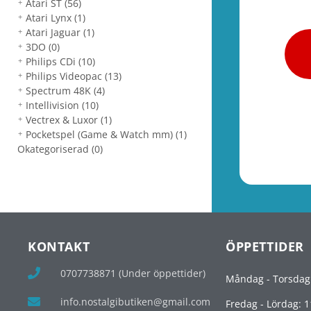
Atari ST
(56)
Atari Lynx
(1)
Atari Jaguar
(1)
3DO
(0)
Philips CDi
(10)
Philips Videopac
(13)
Spectrum 48K
(4)
Intellivision
(10)
Vectrex & Luxor
(1)
Pocketspel (Game & Watch mm)
(1)
Okategoriserad
(0)
KONTAKT
ÖPPETTIDER
0707738871 (Under öppettider)
Måndag - Torsdag
info.nostalgibutiken@gmail.com
Fredag - Lördag: 1