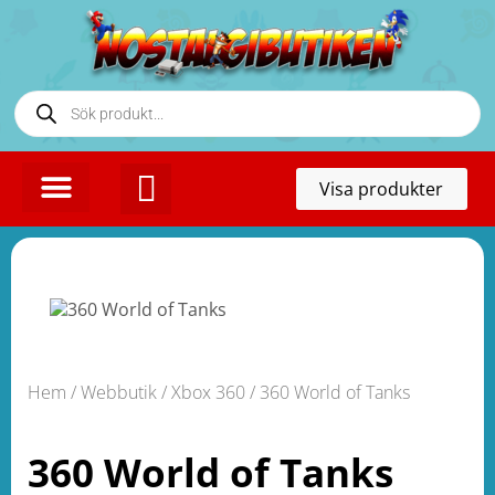
Toggl
Visa produkter
naviga
KONTAKTA OSS
Hem
/
Webbutik
/
Xbox 360
/ 360 World of Tanks
360 World of Tanks