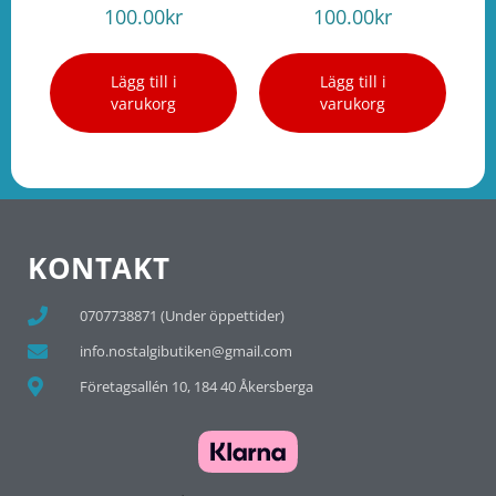
100.00
kr
100.00
kr
Lägg till i
Lägg till i
varukorg
varukorg
KONTAKT
0707738871 (Under öppettider)
info.nostalgibutiken@gmail.com
Företagsallén 10, 184 40 Åkersberga