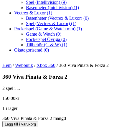
Spel (Intellivision)
(9)
Basenheter (Intellivision)
(1)
Vectrex & Luxor
(1)
Basenheter (Vectrex & Luxor)
(0)
Spel (Vectrex & Luxor)
(1)
Pocketspel (Game & Watch mm)
(1)
Game & Watch
(0)
Pocketspel Övriga
(0)
Tillbehör (G & W)
(1)
Okategoriserad
(0)
Hem
/
Webbutik
/
Xbox 360
/ 360 Viva Pinata & Forza 2
360 Viva Pinata & Forza 2
2 spel i 1.
150.00
kr
1 i lager
360 Viva Pinata & Forza 2 mängd
Lägg till i varukorg