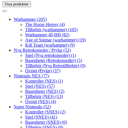
Visa produkter
Toggle
navigation
Toggle
navigation
Warhammer
(205)
The Horus Heresy
(4)
Tillbehör (warhammer)
(105)
Warhammer 40,000
(82)
Age of Sigmar (warhammer)
(19)
Kill Team (warhammer)
(9)
Nya Retrokonsoler / Prylar
(52)
Spel (Nya retrokonsoler)
(1)
Basenheter (Retrokonsoller)
(5)
Tillbehör (Nya Retrotillbehör)
(9)
Övrigt (Prylar)
(37)
Nintendo NES
(77)
Kontroller (NES)
(1)
Spel (NES)
(57)
Basenheter (NES)
(2)
Tillbehör (NES)
(13)
Övrigt (NES)
(4)
Super Nintendo
(52)
Kontroller (SNES)
(2)
Spel (SNES)
(41)
Basenheter (SNES)
(0)
Tillbehör (SNES)
(9)