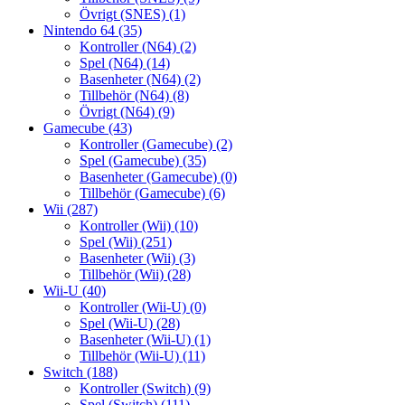
Övrigt (SNES)
(1)
Nintendo 64
(35)
Kontroller (N64)
(2)
Spel (N64)
(14)
Basenheter (N64)
(2)
Tillbehör (N64)
(8)
Övrigt (N64)
(9)
Gamecube
(43)
Kontroller (Gamecube)
(2)
Spel (Gamecube)
(35)
Basenheter (Gamecube)
(0)
Tillbehör (Gamecube)
(6)
Wii
(287)
Kontroller (Wii)
(10)
Spel (Wii)
(251)
Basenheter (Wii)
(3)
Tillbehör (Wii)
(28)
Wii-U
(40)
Kontroller (Wii-U)
(0)
Spel (Wii-U)
(28)
Basenheter (Wii-U)
(1)
Tillbehör (Wii-U)
(11)
Switch
(188)
Kontroller (Switch)
(9)
Spel (Switch)
(111)