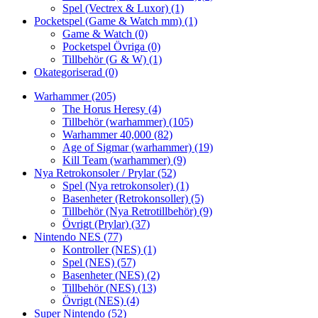
Spel (Vectrex & Luxor)
(1)
Pocketspel (Game & Watch mm)
(1)
Game & Watch
(0)
Pocketspel Övriga
(0)
Tillbehör (G & W)
(1)
Okategoriserad
(0)
Warhammer
(205)
The Horus Heresy
(4)
Tillbehör (warhammer)
(105)
Warhammer 40,000
(82)
Age of Sigmar (warhammer)
(19)
Kill Team (warhammer)
(9)
Nya Retrokonsoler / Prylar
(52)
Spel (Nya retrokonsoler)
(1)
Basenheter (Retrokonsoller)
(5)
Tillbehör (Nya Retrotillbehör)
(9)
Övrigt (Prylar)
(37)
Nintendo NES
(77)
Kontroller (NES)
(1)
Spel (NES)
(57)
Basenheter (NES)
(2)
Tillbehör (NES)
(13)
Övrigt (NES)
(4)
Super Nintendo
(52)