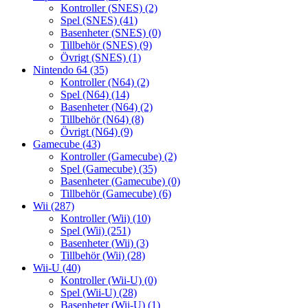
Kontroller (SNES)
(2)
Spel (SNES)
(41)
Basenheter (SNES)
(0)
Tillbehör (SNES)
(9)
Övrigt (SNES)
(1)
Nintendo 64
(35)
Kontroller (N64)
(2)
Spel (N64)
(14)
Basenheter (N64)
(2)
Tillbehör (N64)
(8)
Övrigt (N64)
(9)
Gamecube
(43)
Kontroller (Gamecube)
(2)
Spel (Gamecube)
(35)
Basenheter (Gamecube)
(0)
Tillbehör (Gamecube)
(6)
Wii
(287)
Kontroller (Wii)
(10)
Spel (Wii)
(251)
Basenheter (Wii)
(3)
Tillbehör (Wii)
(28)
Wii-U
(40)
Kontroller (Wii-U)
(0)
Spel (Wii-U)
(28)
Basenheter (Wii-U)
(1)