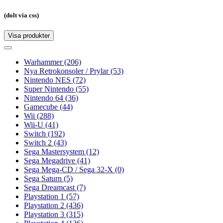
(dolt via css)
Visa produkter
Toggle
navigation
Toggle
navigation
Warhammer
(206)
Nya Retrokonsoler / Prylar
(53)
Nintendo NES
(72)
Super Nintendo
(55)
Nintendo 64
(36)
Gamecube
(44)
Wii
(288)
Wii-U
(41)
Switch
(192)
Switch 2
(43)
Sega Mastersystem
(12)
Sega Megadrive
(41)
Sega Mega-CD / Sega 32-X
(0)
Sega Saturn
(5)
Sega Dreamcast
(7)
Playstation 1
(57)
Playstation 2
(436)
Playstation 3
(315)