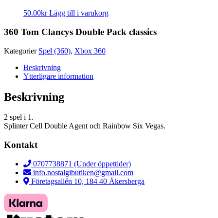
50.00
kr
Lägg till i varukorg
360 Tom Clancys Double Pack classics
Kategorier
Spel (360)
,
Xbox 360
Beskrivning
Ytterligare information
Beskrivning
2 spel i 1.
Splinter Cell Double Agent och Rainbow Six Vegas.
Kontakt
0707738871 (Under öppettider)
info.nostalgibutiken@gmail.com
Företagsallén 10, 184 40 Åkersberga