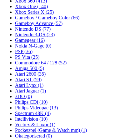
Xbox 360
(413)
Xbox One
(140)
Xbox Series X
(25)
Gameboy / Gameboy Color
(66)
Gameboy Advance
(57)
Nintendo DS
(77)
Nintendo 3-DS
(23)
Gamegear
(16)
Nokia N-Gage
(0)
PSP
(36)
PS Vita
(25)
Commodore 64 / 128
(52)
Amiga 500
(5)
Atari 2600
(35)
Atari ST
(59)
Atari Lynx
(1)
Atari Jaguar
(1)
3DO
(0)
Philips CDi
(10)
Philips Videopac
(13)
Spectrum 48K
(4)
Intellivision
(10)
Vectrex & Luxor
(1)
Pocketspel (Game & Watch mm)
(1)
Okategoriserad
(0)