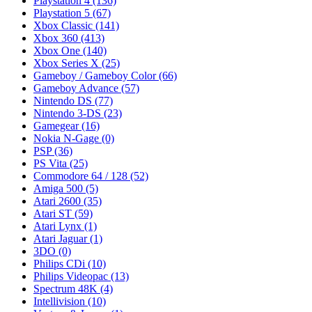
Playstation 4
(136)
Playstation 5
(67)
Xbox Classic
(141)
Xbox 360
(413)
Xbox One
(140)
Xbox Series X
(25)
Gameboy / Gameboy Color
(66)
Gameboy Advance
(57)
Nintendo DS
(77)
Nintendo 3-DS
(23)
Gamegear
(16)
Nokia N-Gage
(0)
PSP
(36)
PS Vita
(25)
Commodore 64 / 128
(52)
Amiga 500
(5)
Atari 2600
(35)
Atari ST
(59)
Atari Lynx
(1)
Atari Jaguar
(1)
3DO
(0)
Philips CDi
(10)
Philips Videopac
(13)
Spectrum 48K
(4)
Intellivision
(10)