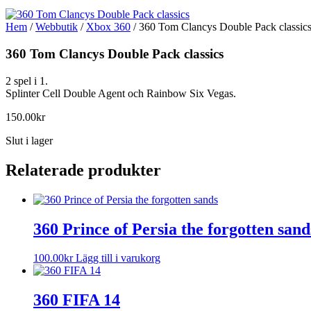
Hem
/
Webbutik
/
Xbox 360
/ 360 Tom Clancys Double Pack classic
360 Tom Clancys Double Pack classics
2 spel i 1.
Splinter Cell Double Agent och Rainbow Six Vegas.
150.00
kr
Slut i lager
Relaterade produkter
360 Prince of Persia the forgotten sand
100.00
kr
Lägg till i varukorg
360 FIFA 14