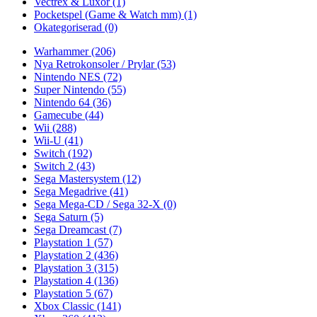
Vectrex & Luxor
(1)
Pocketspel (Game & Watch mm)
(1)
Okategoriserad
(0)
Warhammer
(206)
Nya Retrokonsoler / Prylar
(53)
Nintendo NES
(72)
Super Nintendo
(55)
Nintendo 64
(36)
Gamecube
(44)
Wii
(288)
Wii-U
(41)
Switch
(192)
Switch 2
(43)
Sega Mastersystem
(12)
Sega Megadrive
(41)
Sega Mega-CD / Sega 32-X
(0)
Sega Saturn
(5)
Sega Dreamcast
(7)
Playstation 1
(57)
Playstation 2
(436)
Playstation 3
(315)
Playstation 4
(136)
Playstation 5
(67)
Xbox Classic
(141)