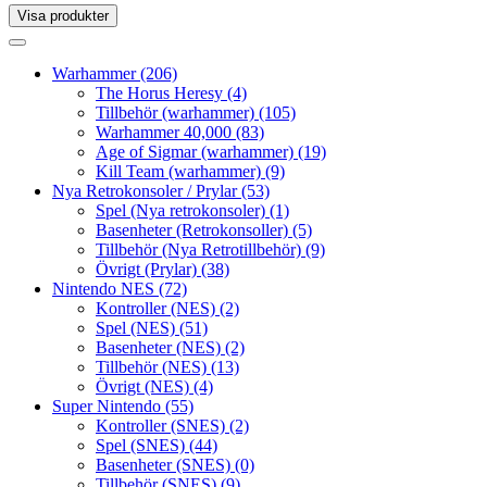
Visa produkter
Toggle
navigation
Toggle
navigation
Warhammer
(206)
The Horus Heresy
(4)
Tillbehör (warhammer)
(105)
Warhammer 40,000
(83)
Age of Sigmar (warhammer)
(19)
Kill Team (warhammer)
(9)
Nya Retrokonsoler / Prylar
(53)
Spel (Nya retrokonsoler)
(1)
Basenheter (Retrokonsoller)
(5)
Tillbehör (Nya Retrotillbehör)
(9)
Övrigt (Prylar)
(38)
Nintendo NES
(72)
Kontroller (NES)
(2)
Spel (NES)
(51)
Basenheter (NES)
(2)
Tillbehör (NES)
(13)
Övrigt (NES)
(4)
Super Nintendo
(55)
Kontroller (SNES)
(2)
Spel (SNES)
(44)
Basenheter (SNES)
(0)
Tillbehör (SNES)
(9)