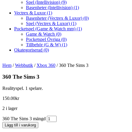
Spel (Intellivision)
(9)
Basenheter (Intellivision)
(1)
Vectrex & Luxor
(1)
Basenheter (Vectrex & Luxor)
(0)
Spel (Vectrex & Luxor)
(1)
Pocketspel (Game & Watch mm)
(1)
Game & Watch
(0)
Pocketspel Övriga
(0)
Tillbehör (G & W)
(1)
Okategoriserad
(0)
Hem
/
Webbutik
/
Xbox 360
/ 360 The Sims 3
360 The Sims 3
Realityspel. 1 spelare.
150.00
kr
2 i lager
360 The Sims 3 mängd
Lägg till i varukorg