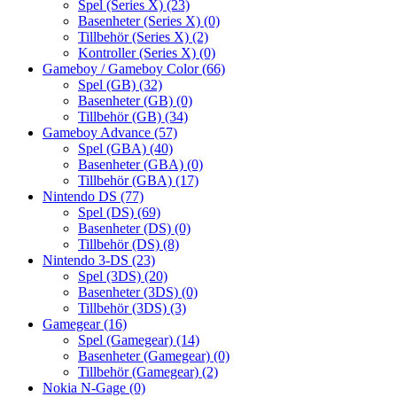
Spel (Series X)
(23)
Basenheter (Series X)
(0)
Tillbehör (Series X)
(2)
Kontroller (Series X)
(0)
Gameboy / Gameboy Color
(66)
Spel (GB)
(32)
Basenheter (GB)
(0)
Tillbehör (GB)
(34)
Gameboy Advance
(57)
Spel (GBA)
(40)
Basenheter (GBA)
(0)
Tillbehör (GBA)
(17)
Nintendo DS
(77)
Spel (DS)
(69)
Basenheter (DS)
(0)
Tillbehör (DS)
(8)
Nintendo 3-DS
(23)
Spel (3DS)
(20)
Basenheter (3DS)
(0)
Tillbehör (3DS)
(3)
Gamegear
(16)
Spel (Gamegear)
(14)
Basenheter (Gamegear)
(0)
Tillbehör (Gamegear)
(2)
Nokia N-Gage
(0)