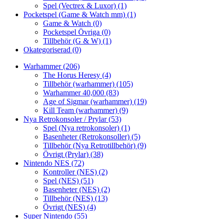
Spel (Vectrex & Luxor)
(1)
Pocketspel (Game & Watch mm)
(1)
Game & Watch
(0)
Pocketspel Övriga
(0)
Tillbehör (G & W)
(1)
Okategoriserad
(0)
Warhammer
(206)
The Horus Heresy
(4)
Tillbehör (warhammer)
(105)
Warhammer 40,000
(83)
Age of Sigmar (warhammer)
(19)
Kill Team (warhammer)
(9)
Nya Retrokonsoler / Prylar
(53)
Spel (Nya retrokonsoler)
(1)
Basenheter (Retrokonsoller)
(5)
Tillbehör (Nya Retrotillbehör)
(9)
Övrigt (Prylar)
(38)
Nintendo NES
(72)
Kontroller (NES)
(2)
Spel (NES)
(51)
Basenheter (NES)
(2)
Tillbehör (NES)
(13)
Övrigt (NES)
(4)
Super Nintendo
(55)