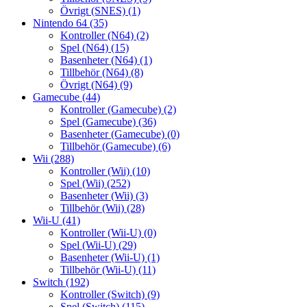
Övrigt (SNES)
(1)
Nintendo 64
(35)
Kontroller (N64)
(2)
Spel (N64)
(15)
Basenheter (N64)
(1)
Tillbehör (N64)
(8)
Övrigt (N64)
(9)
Gamecube
(44)
Kontroller (Gamecube)
(2)
Spel (Gamecube)
(36)
Basenheter (Gamecube)
(0)
Tillbehör (Gamecube)
(6)
Wii
(288)
Kontroller (Wii)
(10)
Spel (Wii)
(252)
Basenheter (Wii)
(3)
Tillbehör (Wii)
(28)
Wii-U
(41)
Kontroller (Wii-U)
(0)
Spel (Wii-U)
(29)
Basenheter (Wii-U)
(1)
Tillbehör (Wii-U)
(11)
Switch
(192)
Kontroller (Switch)
(9)
Spel (Switch)
(115)