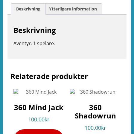
Beskrivning
Ytterligare information
Beskrivning
Äventyr. 1 spelare.
e
ation
Relaterade produkter
360 Mind Jack
360
Shadowrun
100.00
kr
100.00
kr