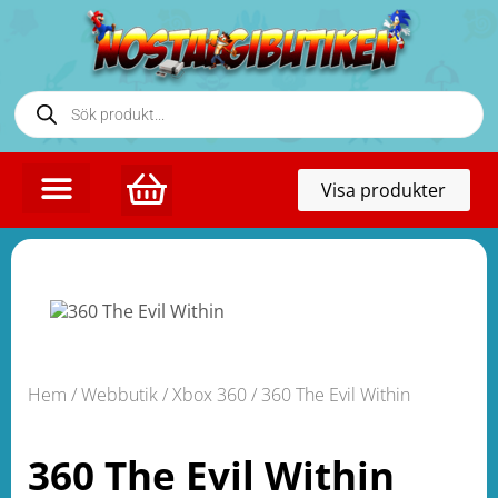
Toggl
Visa produkter
naviga
Hem
/
Webbutik
/
Xbox 360
/ 360 The Evil Within
360 The Evil Within